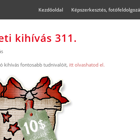
Kezdőoldal
Képszerkesztés, fotófeldolgoz
ti kihívás 311.
ás
 kihívás fontosabb tudnivalóit,
itt olvashatod el.