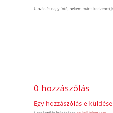
Utazás és nagy fotó, nekem máris kedvenc:) Jó
0 hozzászólás
Egy hozzászólás elküldése
Hozzászólás küldéséhez
be kell jelentkezni
.