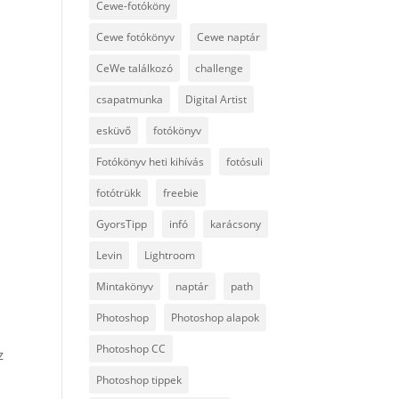
Cewe-fotóköny
Cewe fotókönyv
Cewe naptár
CeWe találkozó
challenge
csapatmunka
Digital Artist
esküvő
fotókönyv
Fotókönyv heti kihívás
fotósuli
fotótrükk
freebie
GyorsTipp
infó
karácsony
Levin
Lightroom
Mintakönyv
naptár
path
Photoshop
Photoshop alapok
Photoshop CC
z
Photoshop tippek