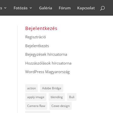
ás
Fotózás
Galéria
Fórum
Kapcsolat
Bejelentkezés
Regisztráció
Bejelentkezés
Bejegyzések hírcsatorna
Hozzászólások hírcsatorna
WordPress Magyarország
action
Adobe Bridge
apply image
blending
Buli
Camera Raw
Cewe-design