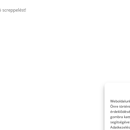
 screppelést!
Weboldalunk
Önre történ
érdeklődésé
gombra katt
segítségével
Adatkezelési