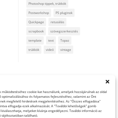
Photoshop tippek, trükkök
Postworkshop
PS pluginok
Quickpage
retusálás
scrapbook
szövegszerkesztés
template
text
Topaz
trükkök
videó
vintage
 működtetéséhez cookie-kat használunk, amelyek hozzájárulnak az oldal
ő optimalizálásához és folyamatos fejlesztéséhez, valamint az Önt
nek megfelelő hirdetések megjelenítéséhez. Az "Összes elfogadása"
intva elfogadja ezek alkalmazását. A "További lehetőségek" gomb
 kiválaszthatja, melyeket kívánja engedélyezni. További információ az
 tájékoztatóban található.