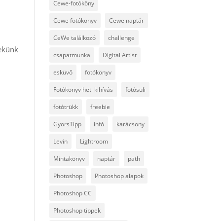
Cewe-fotóköny
Cewe fotókönyv
Cewe naptár
CeWe találkozó
challenge
nekünk
csapatmunka
Digital Artist
esküvő
fotókönyv
Fotókönyv heti kihívás
fotósuli
fotótrükk
freebie
GyorsTipp
infó
karácsony
Levin
Lightroom
Mintakönyv
naptár
path
Photoshop
Photoshop alapok
Photoshop CC
Photoshop tippek