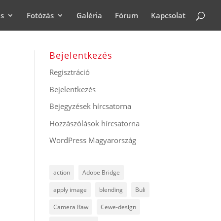
ás
Fotózás
Galéria
Fórum
Kapcsolat
Bejelentkezés
Regisztráció
Bejelentkezés
Bejegyzések hírcsatorna
Hozzászólások hírcsatorna
WordPress Magyarország
action
Adobe Bridge
apply image
blending
Buli
Camera Raw
Cewe-design