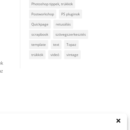
Photoshop tippek, trükkök
Postworkshop
PS pluginok
Quickpage
retusálás
scrapbook
szövegszerkesztés
template
text
Topaz
trükkök
videó
vintage
ek
az