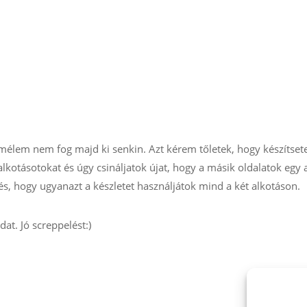
mélem nem fog majd ki senkin. Azt kérem tőletek, hogy készítset
alkotásotokat és úgy csináljatok újat, hogy a másik oldalatok egy 
s, hogy ugyanazt a készletet használjátok mind a két alkotáson.
t. Jó screppelést:)