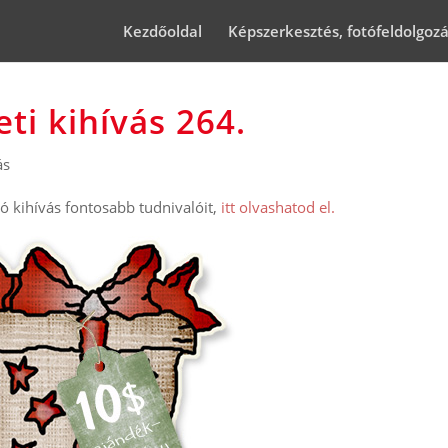
Kezdőoldal
Képszerkesztés, fotófeldolgoz
ti kihívás 264.
ás
 kihívás fontosabb tudnivalóit,
itt olvashatod el.