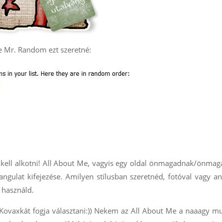
re Mr. Random ezt szeretné:
kell alkotni! All About Me, vagyis egy oldal önmagadnak/önmag
ngulat kifejezése. Amilyen stílusban szeretnéd, fotóval vagy an
t használd.
 Kovaxkát fogja választani:)) Nekem az All About Me a naaagy 