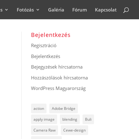
ás
Fotózás
Galéria
Fórum
Kapcsolat
Bejelentkezés
Regisztráció
Bejelentkezés
Bejegyzések hírcsatorna
Hozzászólások hírcsatorna
WordPress Magyarország
action
Adobe Bridge
apply image
blending
Buli
Camera Raw
Cewe-design