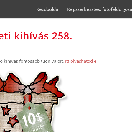
Kezdőoldal
Képszerkesztés, fotófeldolgoz
ti kihívás 258.
s
 kihívás fontosabb tudnivalóit,
itt olvashatod el.