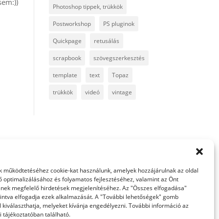
sem:))
Photoshop tippek, trükkök
Postworkshop
PS pluginok
Quickpage
retusálás
scrapbook
szövegszerkesztés
template
text
Topaz
trükkök
videó
vintage
 működtetéséhez cookie-kat használunk, amelyek hozzájárulnak az oldal
ő optimalizálásához és folyamatos fejlesztéséhez, valamint az Önt
nek megfelelő hirdetések megjelenítéséhez. Az "Összes elfogadása"
intva elfogadja ezek alkalmazását. A "További lehetőségek" gomb
 kiválaszthatja, melyeket kívánja engedélyezni. További információ az
 tájékoztatóban található.