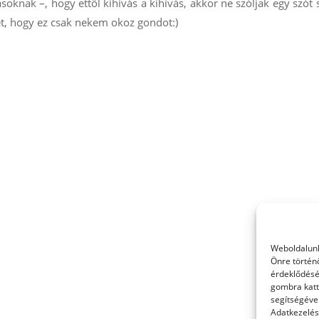
knak –, hogy ettől kihívás a kihívás, akkor ne szóljak egy szót 
et, hogy ez csak nekem okoz gondot:)
Weboldalunk
Önre történ
érdeklődésé
gombra katt
segítségével
Adatkezelési