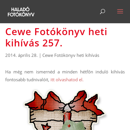
Cewe Fotókönyv heti
kihívás 257.
2014. április 28.
|
Cewe Fotókönyv heti kihívás
Ha még nem ismernéd a minden hétfőn induló kihívás
fontosabb tudnivalóit,
itt olvashatod el.