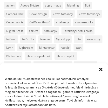
action
Adobe Bridge
apply image
blending
Buli
Camera Raw
Cewe-design
Cewe-fotóköny
Cewe fotókönyv
Cewe naptár
CeWe találkozó
challenge
csapatmunka
Digital Artist
esküvő
fotókönyv
Fotókönyv heti kihívás
fotósuli
fotótrükk
freebie
GyorsTipp
infó
karácsony
Levin
Lightroom
Mintakönyv
naptár
path
Photoshop
Photoshop alapok
Photoshop CC
Photoshop tippek
Photoshop tippek, trükkök
Postworkshop
PS pluginok
Quickpage
retusálás
scrapbook
Weboldalunk működtetéséhez cookie-kat használunk, amelyek
szövegszerkesztés
template
text
Topaz
trükkök
hozzájárulnak az oldal Önre történő optimalizálásához és folyamatos
fejlesztéséhez, valamint az Önt érdeklődésének megfelelő hirdetések
videó
vintage
megjelenítéséhez. Az "Összes elfogadása" gombra kattintva elfogadja
ezek alkalmazását. A "További lehetőségek" gomb segítségével
kiválaszthatja, melyeket kívánja engedélyezni. További információ az
Adatkezelési tájékoztatóban található.