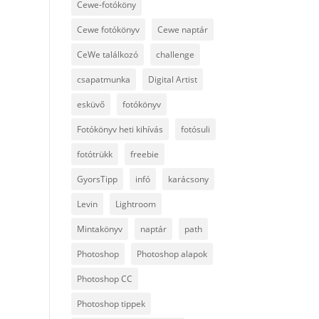
Cewe-fotóköny
Cewe fotókönyv
Cewe naptár
CeWe találkozó
challenge
csapatmunka
Digital Artist
esküvő
fotókönyv
Fotókönyv heti kihívás
fotósuli
fotótrükk
freebie
GyorsTipp
infó
karácsony
Levin
Lightroom
Mintakönyv
naptár
path
Photoshop
Photoshop alapok
Photoshop CC
Photoshop tippek