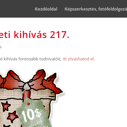
Kezdőoldal
Képszerkesztés, fotófeldolgoz
ti kihívás 217.
s
 kihívás fontosabb tudnivalóit,
itt olvashatod el.