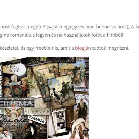
st fogtok megölni! (saját megjegyzés: van benne valami:)) A k
eg ne romantikus legyen és ne használjatok fotót a filmből!
észletet, és egy freebie-t is, amit a
blogján
tudtok megnézni.