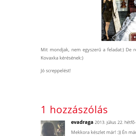
Mit mondjak, nem egyszerű a feladat:) De r
Kovaxka kérésének:)
Jó screppelést!
1 hozzászólás
evadraga
2013. július 22. hétf
Mekkora készlet már! :)) Én má