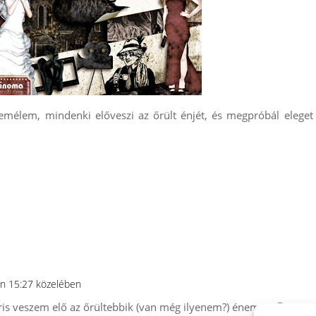
emélem, mindenki előveszi az őrült énjét, és megpróbál eleget
ő-n 15:27 közelében
ris veszem elő az őrültebbik (van még ilyenem?) énemet. 🙂 Köszö