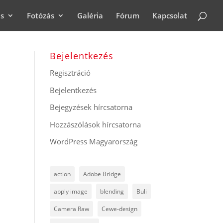
ás
Fotózás
Galéria
Fórum
Kapcsolat
Bejelentkezés
Regisztráció
Bejelentkezés
Bejegyzések hírcsatorna
Hozzászólások hírcsatorna
WordPress Magyarország
action
Adobe Bridge
apply image
blending
Buli
Camera Raw
Cewe-design