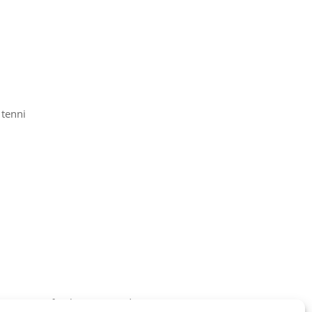
 tenni
nöm ezt a freebie-t és majd