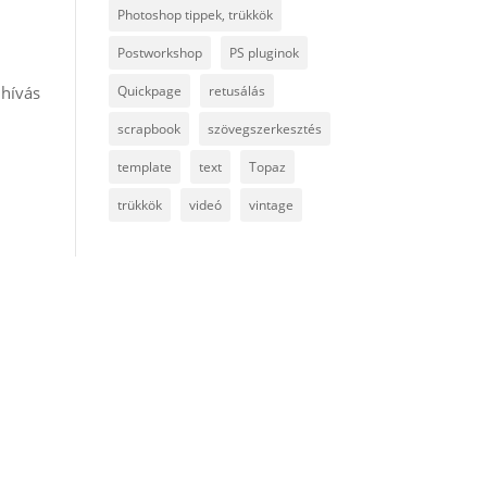
Photoshop tippek, trükkök
Postworkshop
PS pluginok
Quickpage
retusálás
ihívás
scrapbook
szövegszerkesztés
template
text
Topaz
trükkök
videó
vintage