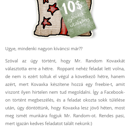
Ugye, mindenki nagyon kíváncsi már??
Szóval az úgy történt, hogy Mr. Random Kovaxkát
választotta erre a hétre. Roppant nehéz feladat lett volna,
de nem is ezért toltuk el végül a következő hétre, hanem
azért, mert Kovaxka készítene hozzá egy freebie-t, amit
viszont ilyen hirtelen nem tud megoldalni. Így a Facebook-
on történt megbeszélés, és a feladat okozta sokk túlélése
után, úgy döntöttünk, hogy Kovaxka lesz jövő héten, most
meg ismét munkára fogjuk Mr. Random-ot. Rendes pasi,
mert igazán kedves feladatot talált nekünk:)