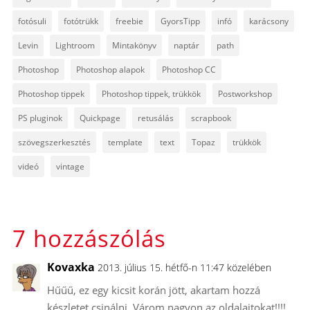
fotósuli
fotótrükk
freebie
GyorsTipp
infó
karácsony
Levin
Lightroom
Mintakönyv
naptár
path
Photoshop
Photoshop alapok
Photoshop CC
Photoshop tippek
Photoshop tippek, trükkök
Postworkshop
PS pluginok
Quickpage
retusálás
scrapbook
szövegszerkesztés
template
text
Topaz
trükkök
videó
vintage
7 hozzászólás
Kovaxka
2013. július 15. hétfő-n 11:47 közelében
Hűűű, ez egy kicsit korán jött, akartam hozzá
készletet csinálni. Várom nagyon az oldalaitokat!!!!