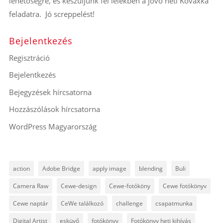
lehetőségre, és készüljünk fel lélekben a jövő heti Kovaxka
feladatra. Jó screppelést!
Bejelentkezés
Regisztráció
Bejelentkezés
Bejegyzések hírcsatorna
Hozzászólások hírcsatorna
WordPress Magyarország
action
Adobe Bridge
apply image
blending
Buli
Camera Raw
Cewe-design
Cewe-fotóköny
Cewe fotókönyv
Cewe naptár
CeWe találkozó
challenge
csapatmunka
Digital Artist
esküvő
fotókönyv
Fotókönyv heti kihívás