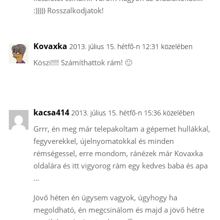
:))))) Rosszalkodjatok!
Kovaxka
2013. július 15. hétfő-n 12:31 közelében
Köszi!!!! Számíthattok rám! 🙂
kacsa414
2013. július 15. hétfő-n 15:36 közelében
Grrr, én meg már telepakoltam a gépemet hullákkal,
fegyverekkel, újelnyomatokkal és minden
rémségessel, erre mondom, ránézek már Kovaxka
oldalára és itt vigyorog rám egy kedves baba és apa
…
Jövő héten én úgysem vagyok, úgyhogy ha
megoldható, én megcsinálom és majd a jövő hétre