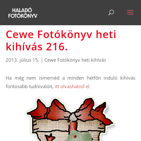
Cewe Fotókönyv heti
kihívás 216.
2013. július 15.
|
Cewe Fotókönyv heti kihívás
Ha még nem ismernéd a minden hétfőn induló kihívás
fontosabb tudnivalóit,
itt olvashatod el.