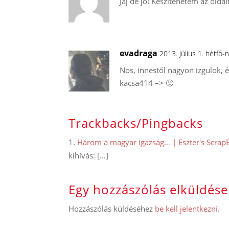
Jaj de jó! Készítehetem az oldal
evadraga
2013. július 1. hétfő
Nos, innestől nagyon izgulok, 
kacsa414 –> 🙂
Trackbacks/Pingbacks
Három a magyar igazság… | Eszter's Scra
kihívás: [...]
Egy hozzászólás elküldése
Hozzászólás küldéséhez
be kell jelentkezni
.