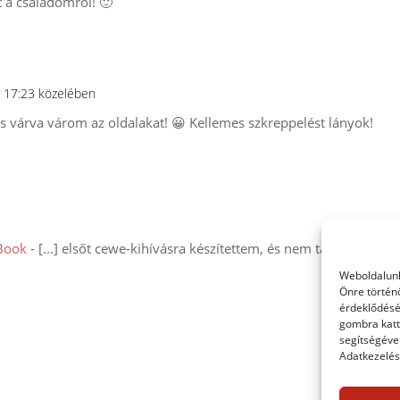
t a családomról! 🙂
-n 17:23 közelében
és várva várom az oldalakat! 😀 Kellemes szkreppelést lányok!
pBook
- [...] elsőt cewe-kihívásra készítettem, és nem tagadom, en
Weboldalunk
Önre történ
érdeklődésé
gombra katt
segítségével
Adatkezelési