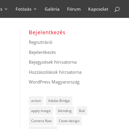
ás
Fotózás
Galéria
Fórum
Kapcsolat
Bejelentkezés
Regisztráció
Bejelentkezés
Bejegyzések hírcsatorna
Hozzászólások hírcsatorna
WordPress Magyarország
action
Adobe Bridge
apply image
blending
Buli
Camera Raw
Cewe-design