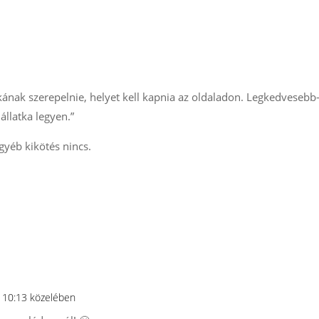
kának szerepelnie, helyet kell kapnia az oldaladon. Legkedvesebb-
állatka legyen.”
gyéb kikötés nincs.
-n 10:13 közelében