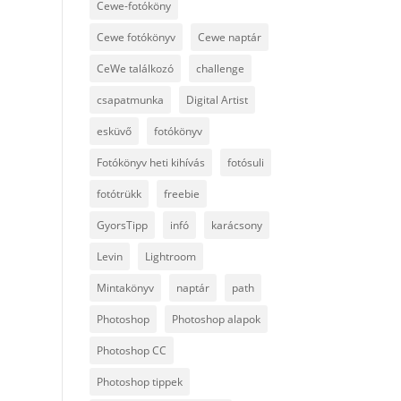
Cewe-fotóköny
Cewe fotókönyv
Cewe naptár
CeWe találkozó
challenge
csapatmunka
Digital Artist
esküvő
fotókönyv
Fotókönyv heti kihívás
fotósuli
fotótrükk
freebie
GyorsTipp
infó
karácsony
Levin
Lightroom
Mintakönyv
naptár
path
Photoshop
Photoshop alapok
Photoshop CC
Photoshop tippek