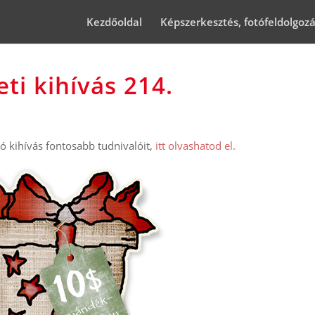
Kezdőoldal
Képszerkesztés, fotófeldolgoz
ti kihívás 214.
 kihívás fontosabb tudnivalóit,
itt olvashatod el.