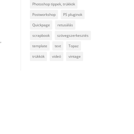
Photoshop tippek, trükkök
Postworkshop
PS pluginok
Quickpage
retusálás
scrapbook
szövegszerkesztés
,
template
text
Topaz
trükkök
videó
vintage