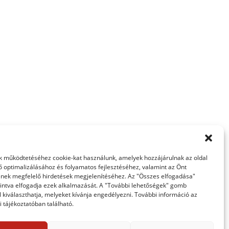
yhén agyament oldal lett… De hát adott volt a
 működtetéséhez cookie-kat használunk, amelyek hozzájárulnak az oldal
ő optimalizálásához és folyamatos fejlesztéséhez, valamint az Önt
nek megfelelő hirdetések megjelenítéséhez. Az "Összes elfogadása"
intva elfogadja ezek alkalmazását. A "További lehetőségek" gomb
 kiválaszthatja, melyeket kívánja engedélyezni. További információ az
 tájékoztatóban található.