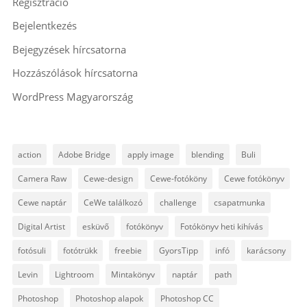
Regisztráció
Bejelentkezés
Bejegyzések hírcsatorna
Hozzászólások hírcsatorna
WordPress Magyarország
action
Adobe Bridge
apply image
blending
Buli
Camera Raw
Cewe-design
Cewe-fotóköny
Cewe fotókönyv
Cewe naptár
CeWe találkozó
challenge
csapatmunka
Digital Artist
esküvő
fotókönyv
Fotókönyv heti kihívás
fotósuli
fotótrükk
freebie
GyorsTipp
infó
karácsony
Levin
Lightroom
Mintakönyv
naptár
path
Photoshop
Photoshop alapok
Photoshop CC