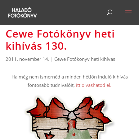
Cewe Fotókönyv heti
kihívás 130.
2011. november 14.
|
Cewe Fotókönyv heti kihívás
Ha még nem ismernéd a minden hétfőn induló kihívás
fontosabb tudnivalóit,
itt olvashatod el.