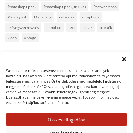
Photoshop tippek
Photoshop tippek, trükkök
Postworkshop
PS pluginok
Quickpage
retusálás
scrapbook
szövegszerkesztés
template
text
Topaz
trükkök
videó
vintage
1 hozzászólás
Weboldalunk működtetéséhez cookie-kat használunk, amelyek
hozzájárulnak az oldal Önre történő optimalizálásához és folyamatos
krisz1972
2011. november 16. szerda-n 13:50
fejlesztéséhez, valamint az Önt érdeklődésének megfelelő hirdetések
megjelenítéséhez. Az "Összes elfogadása" gombra kattintva elfogadja
közelében
ezek alkalmazását. A "További lehetőségek" gomb segítségével
kiválaszthatja, melyeket kívánja engedélyezni. További információ az
wowwwwwwwww! jól feadtátok a leckét! Én vagy Ő?
Adatkezelési tájékoztatóban található.
Ez itt a kérdés! 🙂
Összes elfogadása
Egy hozzászólás elküldése
Nem fogadom el