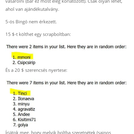
vásárolni (bár ez most elég korlátozott). Csak olyan lehet,
ahol van ajándékutalvány.
5-ös Bingó nem érkezett.
15 $-t költhet egy scrapboltban:
És a 20 $ szerencsés nyertese:
Írjátok meg, hogy melyik boltba szeretnétek (sajnos