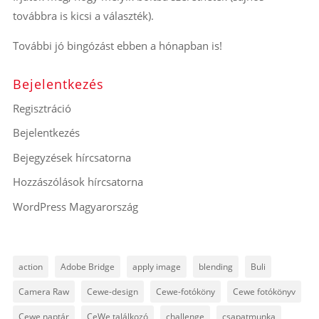
továbbra is kicsi a választék).
További jó bingózást ebben a hónapban is!
Bejelentkezés
Regisztráció
Bejelentkezés
Bejegyzések hírcsatorna
Hozzászólások hírcsatorna
WordPress Magyarország
action
Adobe Bridge
apply image
blending
Buli
Camera Raw
Cewe-design
Cewe-fotóköny
Cewe fotókönyv
Cewe naptár
CeWe találkozó
challenge
csapatmunka