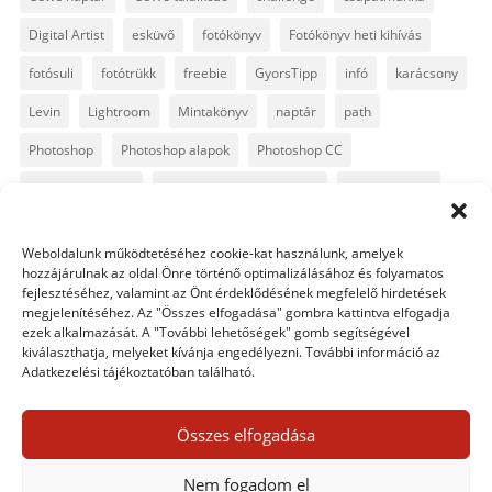
Digital Artist
esküvő
fotókönyv
Fotókönyv heti kihívás
fotósuli
fotótrükk
freebie
GyorsTipp
infó
karácsony
Levin
Lightroom
Mintakönyv
naptár
path
Photoshop
Photoshop alapok
Photoshop CC
Photoshop tippek
Photoshop tippek, trükkök
Postworkshop
PS pluginok
Quickpage
retusálás
scrapbook
Weboldalunk működtetéséhez cookie-kat használunk, amelyek
szövegszerkesztés
template
text
Topaz
trükkök
hozzájárulnak az oldal Önre történő optimalizálásához és folyamatos
fejlesztéséhez, valamint az Önt érdeklődésének megfelelő hirdetések
videó
vintage
megjelenítéséhez. Az "Összes elfogadása" gombra kattintva elfogadja
ezek alkalmazását. A "További lehetőségek" gomb segítségével
kiválaszthatja, melyeket kívánja engedélyezni. További információ az
Adatkezelési tájékoztatóban található.
0 hozzászólás
Összes elfogadása
Egy hozzászólás elküldése
Nem fogadom el