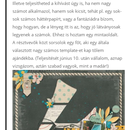
Illetve teljesítheted a kihívást úgy is, ha nem nagy
számot alkalmazol, hanem sok kicsit, tehát pl. egy sok-
sok számos háttérpapírt, vagy a fantáziádra bízom,
hogy hogyan, de a lényeg itt is az, hogy jó látványosak
legyenek a számok. Ehhez is hoztam egy mintaoldalt.
A résztvevők közt sorsolok egy főt, aki egy általa
választott nagy számos template-et kap tőlem
ajándékba. (Teljesítését június 10. után vállalom, aznap
vizsgázom, aztán szabad vagyok, mint a madár!)