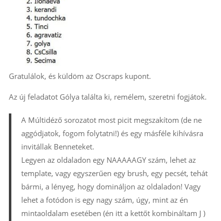
Gratulálok, és küldöm az Oscraps kupont.
Az új feladatot Gólya találta ki, remélem, szeretni fogjátok.
A Múltidéző sorozatot most picit megszakítom (de ne
aggódjatok, fogom folytatni!) és egy másféle kihívásra
invitállak Benneteket.
Legyen az oldaladon egy NAAAAAGY szám, lehet az
template, vagy egyszerűen egy brush, egy pecsét, tehát
bármi, a lényeg, hogy domináljon az oldaladon! Vagy
lehet a fotódon is egy nagy szám, úgy, mint az én
mintaoldalam esetében (én itt a kettőt kombináltam J )