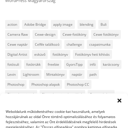
WordPress Magyarország
action
Adobe Bridge
apply image
blending
Buli
Camera Raw
Cewe-design
Cewe-fotóköny
Cewe fotókönyv
Cewe naptár
CeWe találkozó
challenge
csapatmunka
Digital Artist
esküvő
fotókönyv
Fotókönyv heti kihívás
fotósuli
fotótrükk
freebie
GyorsTipp
infó
karácsony
Levin
Lightroom
Mintakönyv
naptár
path
Photoshop
Photoshop alapok
Photoshop CC
Photoshop tippek
Photoshop tippek, trükkök
Postworkshop
PS pluginok
Quickpage
retusálás
scrapbook
Weboldalunk működtetéséhez cookie-kat használunk, amelyek
szövegszerkesztés
template
text
Topaz
trükkök
hozzájárulnak az oldal Önre történő optimalizálásához és folyamatos
fejlesztéséhez, valamint az Önt érdeklődésének megfelelő hirdetések
videó
vintage
megjelenítéséhez. Az "Összes elfogadása" gombra kattintva elfogadja