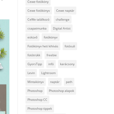
Cewe-fotóköny
Cewe fotókönyv
Cewe naptár
CeWe találkozó
challenge
csapatmunka
Digital Artist
esküvő
fotókönyv
Fotókönyv heti kihívás
fotósuli
fotótrükk
freebie
GyorsTipp
infó
karácsony
Levin
Lightroom
Mintakönyv
naptár
path
Photoshop
Photoshop alapok
Photoshop CC
Photoshop tippek