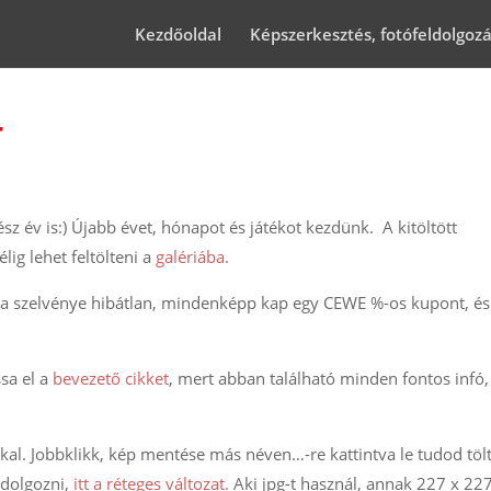
Kezdőoldal
Képszerkesztés, fotófeldolgoz
r
sz év is:) Újabb évet, hónapot és játékot kezdünk. A kitöltött
ig lehet feltölteni a
galériába.
 a szelvénye hibátlan, mindenképp kap egy CEWE %-os kupont, é
ssa el a
bevezető cikket
, mert abban található minden fontos infó,
kal. Jobbklikk, kép mentése más néven…-re kattintva le tudod tölt
 dolgozni,
itt a réteges változat.
Aki jpg-t használ, annak 227 x 22