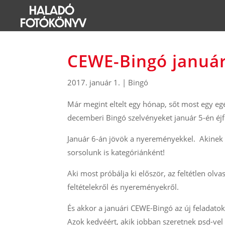
CEWE-Bingó januá
2017. január 1.
|
Bingó
Már megint eltelt egy hónap, sőt most egy egé
decemberi Bingó szelvényeket január 5-én éjfél
Január 6-án jövök a nyereményekkel. Akinek
sorsolunk is kategóriánként!
Aki most próbálja ki először, az feltétlen olva
feltételekről és nyereményekről.
És akkor a januári CEWE-Bingó az új feladatok
Azok kedvéért, akik jobban szeretnek psd-vel