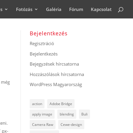
ás
Fotózás
Galéria
Fórum
Kapcsolat
Bejelentkezés
Regisztráció
Bejelentkezés
Bejegyzések hírcsatorna
Hozzászólások hírcsatorna
s még
WordPress Magyarország
action
Adobe Bridge
apply image
blending
Buli
eni.
Camera Raw
Cewe-design
7 px-