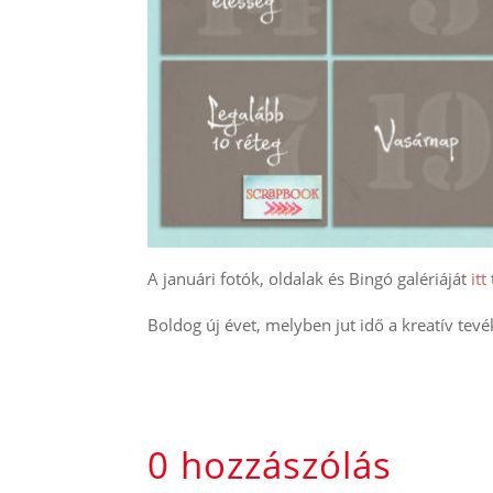
A januári fotók, oldalak és Bingó galériáját
itt
Boldog új évet, melyben jut idő a kreatív tevé
0 hozzászólás