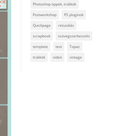
Photoshop tippek, trükkök
Postworkshop
PS pluginok
Quickpage
retusálás
scrapbook
szövegszerkesztés
template
text
Topaz
trükkök
videó
vintage