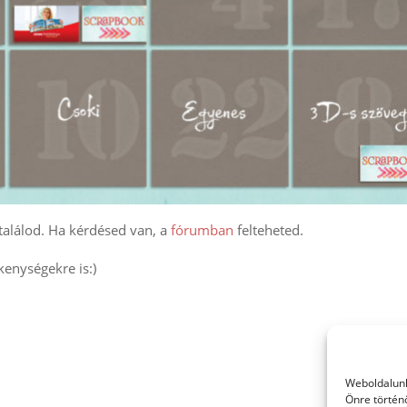
találod. Ha kérdésed van, a
fórumban
felteheted.
kenységekre is:)
Weboldalunk
Önre történ