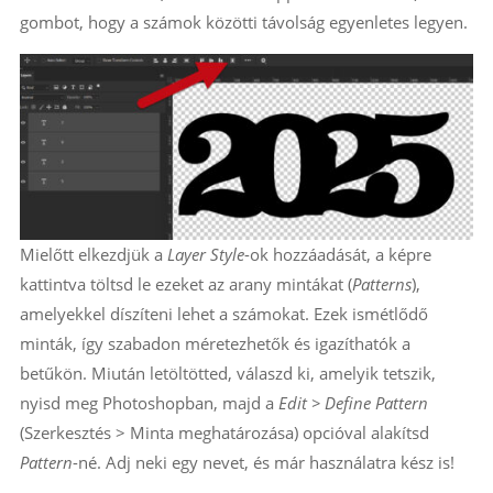
gombot, hogy a számok közötti távolság egyenletes legyen.
Mielőtt elkezdjük a
Layer Style
-ok hozzáadását, a képre
kattintva töltsd le ezeket az arany mintákat (
Patterns
),
amelyekkel díszíteni lehet a számokat. Ezek ismétlődő
minták, így szabadon méretezhetők és igazíthatók a
betűkön. Miután letöltötted, válaszd ki, amelyik tetszik,
nyisd meg Photoshopban, majd a
Edit > Define Pattern
(Szerkesztés > Minta meghatározása) opcióval alakítsd
Pattern
-né. Adj neki egy nevet, és már használatra kész is!