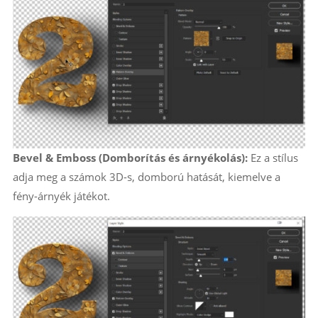
Bevel & Emboss (Domborítás és árnyékolás):
Ez a stílus
adja meg a számok 3D-s, domború hatását, kiemelve a
fény-árnyék játékot.