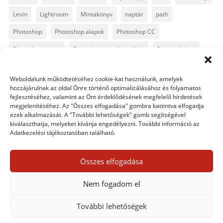
Levin
Lightroom
Mintakönyv
naptár
path
Photoshop
Photoshop alapok
Photoshop CC
Photoshop tippek
Photoshop tippek, trükkök
Postworkshop
PS pluginok
Quickpage
retusálás
scrapbook
Weboldalunk működtetéséhez cookie-kat használunk, amelyek
szövegszerkesztés
template
text
Topaz
trükkök
hozzájárulnak az oldal Önre történő optimalizálásához és folyamatos
fejlesztéséhez, valamint az Önt érdeklődésének megfelelő hirdetések
videó
vintage
megjelenítéséhez. Az "Összes elfogadása" gombra kattintva elfogadja
ezek alkalmazását. A "További lehetőségek" gomb segítségével
kiválaszthatja, melyeket kívánja engedélyezni. További információ az
Adatkezelési tájékoztatóban található.
0 hozzászólás
Összes elfogadása
Egy hozzászólás elküldése
Nem fogadom el
Hozzászólás küldéséhez
be kell jelentkezni
.
További lehetőségek
Adatkezelési tájékoztató