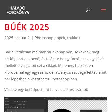
BÚÉK 2025
2025. január 2.
|
Photoshop tippek, trükkök
Bár hivatalosan ma már munkanap van, sokaknak még
hétfőig tart a pihenő, és talán te is egy forró tea vagy kávé
mellett olvasgatod ezt a cikket. Mi lenne, ha közben
kipróbálnál egy egyszerű, de látványos szövegeffektet, amit
pár lépésben elkészíthetsz Photoshop-ban.
Válassz egy betűtípust, írd fel vele a 2-es számot.