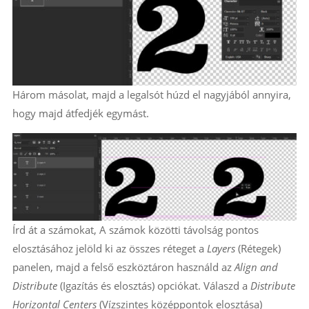
Három másolat, majd a legalsót húzd el nagyjából annyira,
hogy majd átfedjék egymást.
Írd át a számokat, A számok közötti távolság pontos
elosztásához jelöld ki az összes réteget a
Layers
(Rétegek)
panelen, majd a felső eszköztáron használd az
Align and
Distribute
(Igazítás és elosztás) opciókat. Válaszd a
Distribute
Horizontal Centers
(Vízszintes középpontok elosztása)