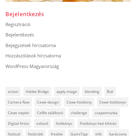
Bejelentkezés
Regisztráció
Bejelentkezés
Bejegyzések hírcsatorna
Hozzászólások hírcsatorna
WordPress Magyarország
action
Adobe Bridge
apply image
blending
Buli
Camera Raw
Cewe-design
Cewe-fotóköny
Cewe fotókönyv
Cewe naptár
CeWe találkozó
challenge
csapatmunka
Digital Artist
esküvő
fotókönyv
Fotókönyv heti kihívás
fotósuli
fotótrükk
freebie
GyorsTipp
infó
karácsony