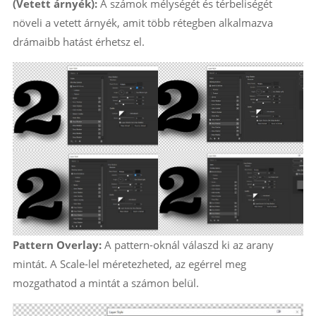
(Vetett árnyék):
A számok mélységét és térbeliségét
növeli a vetett árnyék, amit több rétegben alkalmazva
drámaibb hatást érhetsz el.
Pattern Overlay:
A pattern-oknál válaszd ki az arany
mintát. A Scale-lel méretezheted, az egérrel meg
mozgathatod a mintát a számon belül.