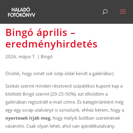
Bingó április –
eredményhirdetés
2026. május 7.
|
Bingó
Örülök, hogy ismét sok szép oldal került a galériába:)
Szokás szerint minden résztvevő százalékos kupont kap a
kitöltött Bingó szerint (20-25-50%), ezt elküldöm a
galériában regisztrált e-mail címre. És kategóriánként még
egy-egy scrap utalványt is sorsolunk, ehhez kérem, hogy a
nyertesek írják meg
, hogy melyik boltban szeretnének
vásárolni. Csak olyan lehet, ahol van ajándékutalvány.