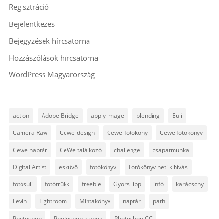
Regisztráció
Bejelentkezés
Bejegyzések hírcsatorna
Hozzászólások hírcsatorna
WordPress Magyarország
action
Adobe Bridge
apply image
blending
Buli
Camera Raw
Cewe-design
Cewe-fotóköny
Cewe fotókönyv
Cewe naptár
CeWe találkozó
challenge
csapatmunka
Digital Artist
esküvő
fotókönyv
Fotókönyv heti kihívás
fotósuli
fotótrükk
freebie
GyorsTipp
infó
karácsony
Levin
Lightroom
Mintakönyv
naptár
path
Photoshop
Photoshop alapok
Photoshop CC