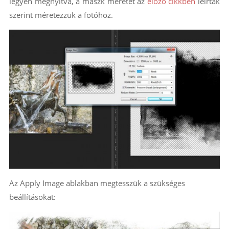
legyen megnyitva, a maszk méretét az
előző cikkben
leírtak
szerint méretezzük a fotóhoz.
Az Apply Image ablakban megtesszük a szükséges
beállításokat: