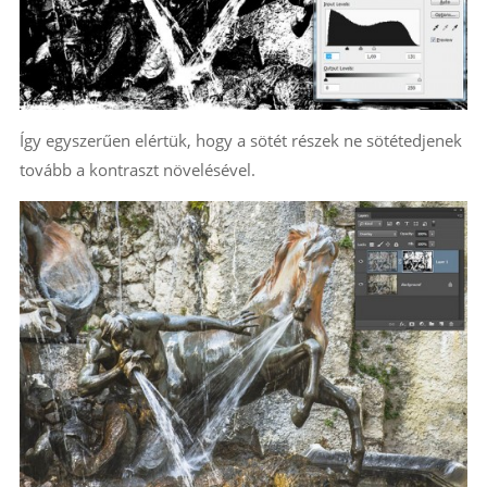
Így egyszerűen elértük, hogy a sötét részek ne sötétedjenek
tovább a kontraszt növelésével.