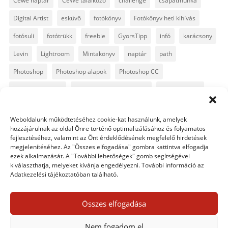
Cewe naptár
CeWe találkozó
challenge
csapatmunka
Digital Artist
esküvő
fotókönyv
Fotókönyv heti kihívás
fotósuli
fotótrükk
freebie
GyorsTipp
infó
karácsony
Levin
Lightroom
Mintakönyv
naptár
path
Photoshop
Photoshop alapok
Photoshop CC
Photoshop tippek
Photoshop tippek, trükkök
Postworkshop
PS pluginok
Quickpage
retusálás
scrapbook
Weboldalunk működtetéséhez cookie-kat használunk, amelyek
szövegszerkesztés
template
text
Topaz
trükkök
hozzájárulnak az oldal Önre történő optimalizálásához és folyamatos
fejlesztéséhez, valamint az Önt érdeklődésének megfelelő hirdetések
videó
vintage
megjelenítéséhez. Az "Összes elfogadása" gombra kattintva elfogadja
ezek alkalmazását. A "További lehetőségek" gomb segítségével
kiválaszthatja, melyeket kívánja engedélyezni. További információ az
Adatkezelési tájékoztatóban található.
0 hozzászólás
Összes elfogadása
Egy hozzászólás elküldése
Nem fogadom el