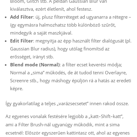
Bloom, Glitch stb. A példán Gaussian Blur van
kiválasztva, ezért életlenít, ahol festesz.
Add Filter
: új, plusz filterréteget ad ugyanarra a rétegre –
így egymásra halmozhatsz több különböző szűrőt,
mindegyik a saját maszkjával.
Edit Filter
: megnyitja az épp használt filter dialógusát (pl.
Gaussian Blur radius), hogy utólag finomítsd az
erősséget, irányt stb.
Blend mode (Normal)
: a filter ecset keverési módja;
Normal a „sima” működés, de át tudod tenni Overlayre,
Screenre stb., hogy máshogy épüljön rá a hatás az eredeti
képre.
Így gyakorlatilag a teljes „varázsecsetet” innen rakod össze.
Az egyenes vonalak festésére legjobb a „katt–Shift–katt”,
ami a Filter Brush-nál ugyanúgy működik, mint a sima
ecsetnél: Először egyszerűen kattintasz ott, ahol az egyenes