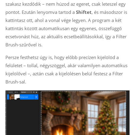
szakasz kezdődik – nem húzod az egeret, csak leteszel egy
pontot. Ezután lenyomva tartod a
Shiftet
, és másodszor is
kattintasz ott, ahol a vonal vége legyen. A program a két
kattintás között automatikusan egy egyenes, összefüggő
ecsetvonást húz, az aktuális ecsetbeállításokkal, így a Filter
Brush-szűrővel is.
Persze festhetsz úgy is, hogy előbb precízen kijelölöd a
felületet – tollal, négyszöggel, akár valamilyen automatikus
kijelölővel –, aztán csak a kijelölésen belül festesz a Filter
Brush-sal.