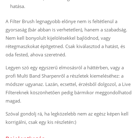
hatása.
A Filter Brush legnagyobb előnye nem is feltétlenül a
gyorsaság (bár abban is verhetetlen), hanem a szabadság.
Nem kell bonyolult kijelölésekkel bajlódnod, vagy
rétegmaszkokat építgetned. Csak kiválasztod a hatást, és
oda fested, ahova szeretnéd.
Legyen szó egy egyszerű elmosásról a háttérben, vagy a
profi Multi Band Sharpenről a részletek kiemeléséhez: a
módszer ugyanaz. Lazán, ecsettel, érzésből dolgozol, a Live
Filtereknek köszönhetően pedig bármikor meggondolhatod
magad.
Szóval gondolj rá, ha legközelebb nem az egész képen kell
korrigálni, csak egy kis részletén:)