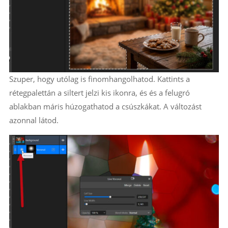
Szuper, hogy utólag is finomhangolhatod. Kattints a
rétegpalettán a siltert jelzi kis ikonra, és és a felugró
ablakban máris húzogathatod a csúszkákat. A változást
azonnal látod.