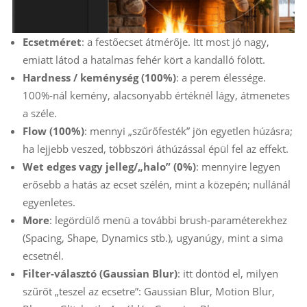
Ecsetméret
: a festőecset átmérője. Itt most jó nagy,
emiatt látod a hatalmas fehér kört a kandalló fölött.
Hardness / keménység (100%)
: a perem élessége.
100%-nál kemény, alacsonyabb értéknél lágy, átmenetes
a széle.
Flow (100%)
: mennyi „szűrőfesték” jön egyetlen húzásra;
ha lejjebb veszed, többszöri áthúzással épül fel az effekt.
Wet edges vagy jelleg/„halo” (0%)
: mennyire legyen
erősebb a hatás az ecset szélén, mint a közepén; nullánál
egyenletes.
More
: legördülő menü a további brush‑paraméterekhez
(Spacing, Shape, Dynamics stb.), ugyanúgy, mint a sima
ecsetnél.
Filter-választó (Gaussian Blur)
: itt döntöd el, milyen
szűrőt „teszel az ecsetre”: Gaussian Blur, Motion Blur,