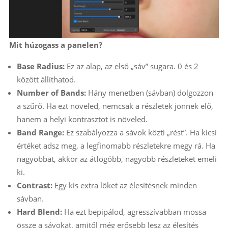
Mit húzogass a panelen?
Base Radius:
Ez az alap, az első „sáv” sugara. 0 és 2
között állíthatod.
Number of Bands:
Hány menetben (sávban) dolgozzon
a szűrő. Ha ezt növeled, nemcsak a részletek jönnek elő,
hanem a helyi kontrasztot is növeled.
Band Range:
Ez szabályozza a sávok közti „rést”. Ha kicsi
értéket adsz meg, a legfinomabb részletekre megy rá. Ha
nagyobbat, akkor az átfogóbb, nagyobb részleteket emeli
ki.
Contrast:
Egy kis extra löket az élesítésnek minden
sávban.
Hard Blend:
Ha ezt bepipálod, agresszívabban mossa
össze a sávokat, amitől még erősebb lesz az élesítés