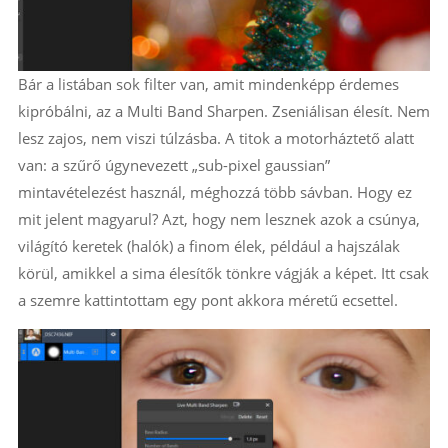
Bár a listában sok filter van, amit mindenképp érdemes
kipróbálni, az a Multi Band Sharpen. Zseniálisan élesít. Nem
lesz zajos, nem viszi túlzásba. A titok a motorháztető alatt
van: a szűrő úgynevezett „sub-pixel gaussian”
mintavételezést használ, méghozzá több sávban. Hogy ez
mit jelent magyarul? Azt, hogy nem lesznek azok a csúnya,
világító keretek (halók) a finom élek, például a hajszálak
körül, amikkel a sima élesítők tönkre vágják a képet. Itt csak
a szemre kattintottam egy pont akkora méretű ecsettel.