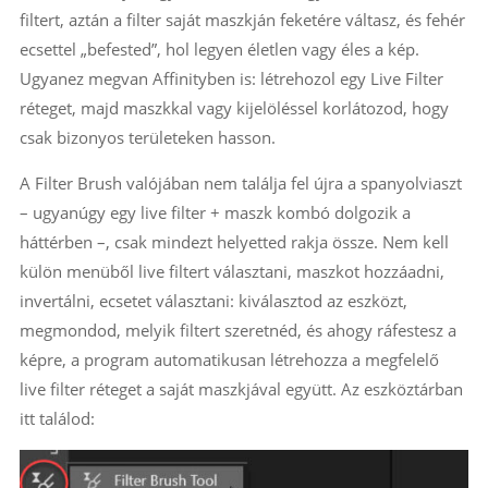
filtert, aztán a filter saját maszkján feketére váltasz, és fehér
ecsettel „befested”, hol legyen életlen vagy éles a kép.
Ugyanez megvan Affinityben is: létrehozol egy Live Filter
réteget, majd maszkkal vagy kijelöléssel korlátozod, hogy
csak bizonyos területeken hasson.
A Filter Brush valójában nem találja fel újra a spanyolviaszt
– ugyanúgy egy live filter + maszk kombó dolgozik a
háttérben –, csak mindezt helyetted rakja össze. Nem kell
külön menüből live filtert választani, maszkot hozzáadni,
invertálni, ecsetet választani: kiválasztod az eszközt,
megmondod, melyik filtert szeretnéd, és ahogy ráfestesz a
képre, a program automatikusan létrehozza a megfelelő
live filter réteget a saját maszkjával együtt. Az eszköztárban
itt találod: