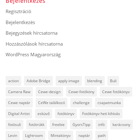
Bejelentkezés
Regisztráció
Bejelentkezés
Bejegyzések hírcsatorna
Hozzászólások hírcsatorna
WordPress Magyarország
action
Adobe Bridge
apply image
blending
Buli
Camera Raw
Cewe-design
Cewe-fotóköny
Cewe fotókönyv
Cewe naptár
CeWe találkozó
challenge
csapatmunka
Digital Artist
esküvő
fotókönyv
Fotókönyv heti kihívás
fotósuli
fotótrükk
freebie
GyorsTipp
infó
karácsony
Levin
Lightroom
Mintakönyv
naptár
path