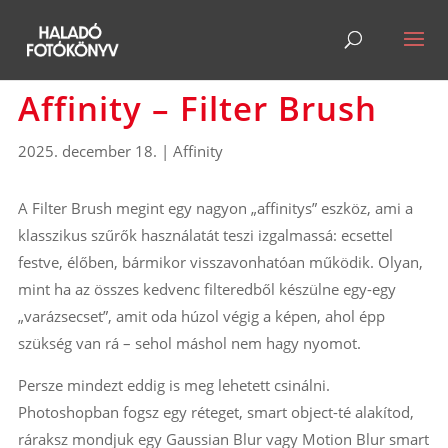
Affinity – Filter Brush
2025. december 18.
|
Affinity
A Filter Brush megint egy nagyon „affinitys” eszköz, ami a
klasszikus szűrők használatát teszi izgalmassá: ecsettel
festve, élőben, bármikor visszavonhatóan működik. Olyan,
mint ha az összes kedvenc filteredből készülne egy-egy
„varázsecset”, amit oda húzol végig a képen, ahol épp
szükség van rá – sehol máshol nem hagy nyomot.
Persze mindezt eddig is meg lehetett csinálni.
Photoshopban fogsz egy réteget, smart object-té alakítod,
ráraksz mondjuk egy Gaussian Blur vagy Motion Blur smart