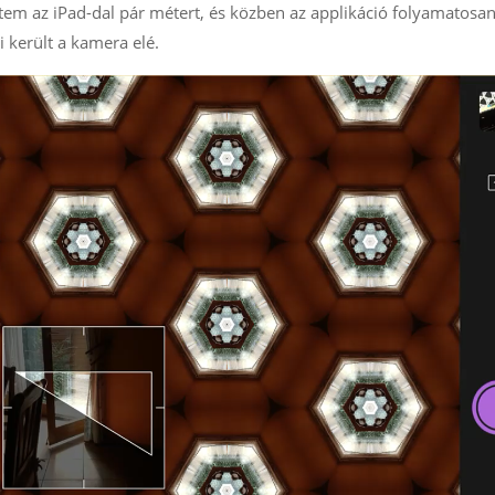
em az iPad-dal pár métert, és közben az applikáció folyamatosa
i került a kamera elé.