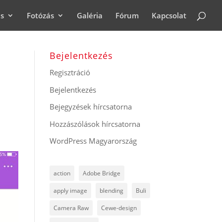
ás
Fotózás
Galéria
Fórum
Kapcsolat
Bejelentkezés
Regisztráció
Bejelentkezés
Bejegyzések hírcsatorna
Hozzászólások hírcsatorna
WordPress Magyarország
action
Adobe Bridge
apply image
blending
Buli
Camera Raw
Cewe-design