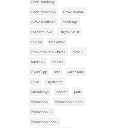
Cewe-fotóköny
Cewe fotókönyv
Cewe naptár
CeWe találkozó
challenge
csapatmunka
Digital Artist
esküvő
fotókönyv
Fotókönyv heti kihívás
fotósuli
fotótrükk
freebie
GyorsTipp
infó
karácsony
Levin
Lightroom
Mintakönyv
naptár
path
Photoshop
Photoshop alapok
Photoshop CC
Photoshop tippek