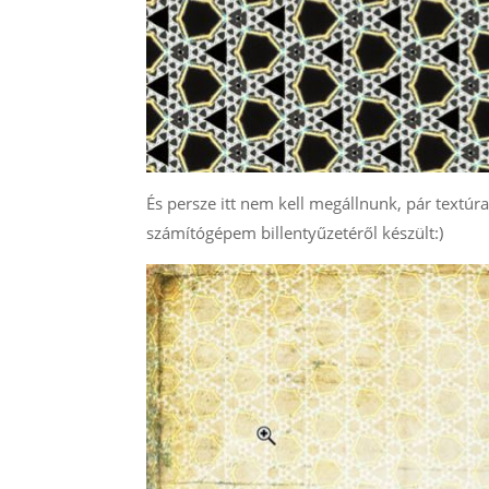
És persze itt nem kell megállnunk, pár text
számítógépem billentyűzetéről készült:)