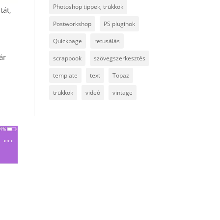
Photoshop tippek, trükkök
tát,
Postworkshop
PS pluginok
Quickpage
retusálás
ár
scrapbook
szövegszerkesztés
template
text
Topaz
trükkök
videó
vintage