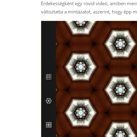
Érdekességként egy rövid videó, amiben ment
változtatta a mintázatot, aszerint, hogy épp m