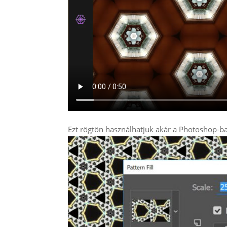
Ezt rögtön használhatjuk akár a Photoshop-ba