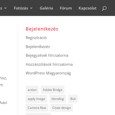
ás
Fotózás
Galéria
Fórum
Kapcsolat
Bejelentkezés
Regisztráció
Bejelentkezés
Bejegyzések hírcsatorna
Hozzászólások hírcsatorna
WordPress Magyarország
hoz,
em
action
Adobe Bridge
apply image
blending
Buli
havi
Camera Raw
Cewe-design