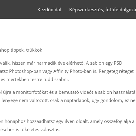
Kezdőoldal
Képszerkesztés, fotófeldolgoz
shop tippek, trükkök
 válik, hiszen már harmadik éve elérhető. A sablon egy PSD
tsz Photoshop-ban vagy Affinity Photo-ban is. Rengeteg réteget
ljes mértékben testre tudd szabni.
el újra a monitorfotókat és a bemutató videót a sablon használatá
n lényege nem változott, csak a naptárlapok, úgy gondolom, ez n
hónaphoz hozzáadhatsz egy ilyen oldalt, amely összefoglalja a 
séhez is tökéletes választás.