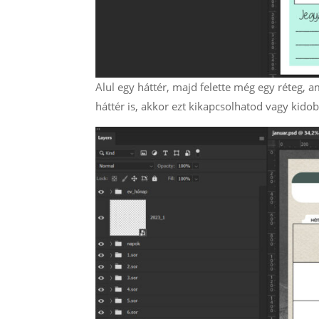
Alul egy háttér, majd felette még egy réteg, 
háttér is, akkor ezt kikapcsolhatod vagy kido