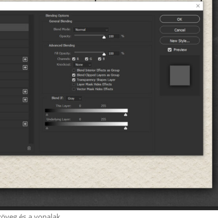
zöveg és a vonalak.