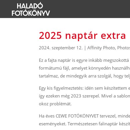
2025 naptár extra
2024. szeptember 12.
|
Affinity Photo
,
Photo
Ez a fajta naptár is egyre inkább megszokottá
formátumú fájl, amelyet könnyedén használha
tartalmaz, de mindegyik arra szolgál, hogy te
Egy kis figyelmeztetés: idén sem készítettem 
így ezeken még 2023 szerepel. Mivel a sablo
okoz problémát.
Ha éves CEWE FOTÓKÖNYVET tervezel, minden 
eseményeket. Természetesen falinaptár készíté