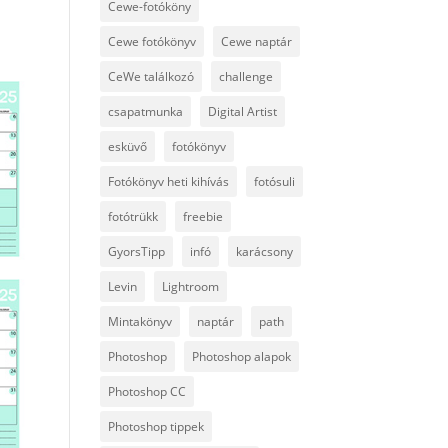
Cewe-fotóköny
Cewe fotókönyv
Cewe naptár
CeWe találkozó
challenge
csapatmunka
Digital Artist
esküvő
fotókönyv
Fotókönyv heti kihívás
fotósuli
fotótrükk
freebie
GyorsTipp
infó
karácsony
Levin
Lightroom
Mintakönyv
naptár
path
Photoshop
Photoshop alapok
Photoshop CC
Photoshop tippek