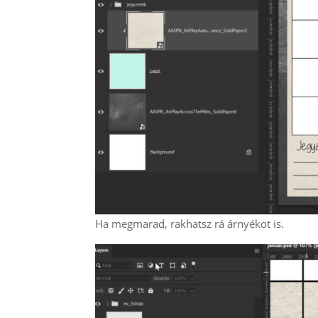
Ha megmarad, rakhatsz rá árnyékot is.