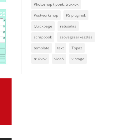
Photoshop tippek, trükkök
Postworkshop
PS pluginok
Quickpage
retusálás
scrapbook
szövegszerkesztés
template
text
Topaz
trükkök
videó
vintage