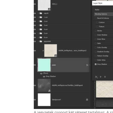
A jegyzetek csoport két réteget tartalmaz. A s