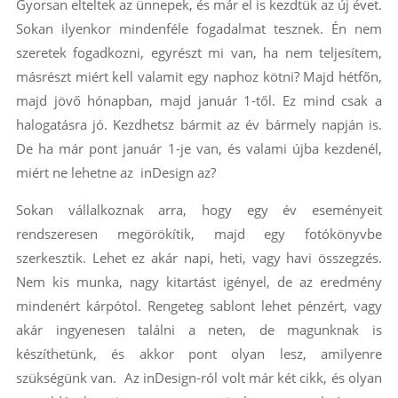
Gyorsan elteltek az ünnepek, és már el is kezdtük az új évet.
Sokan ilyenkor mindenféle fogadalmat tesznek. Én nem
szeretek fogadkozni, egyrészt mi van, ha nem teljesítem,
másrészt miért kell valamit egy naphoz kötni? Majd hétfőn,
majd jövő hónapban, majd január 1-től. Ez mind csak a
halogatásra jó. Kezdhetsz bármit az év bármely napján is.
De ha már pont január 1-je van, és valami újba kezdenél,
miért ne lehetne az inDesign az?
Sokan vállalkoznak arra, hogy egy év eseményeit
rendszeresen megörökítik, majd egy fotókönyvbe
szerkesztik. Lehet ez akár napi, heti, vagy havi összegzés.
Nem kis munka, nagy kitartást igényel, de az eredmény
mindenért kárpótol. Rengeteg sablont lehet pénzért, vagy
akár ingyenesen találni a neten, de magunknak is
készíthetünk, és akkor pont olyan lesz, amilyenre
szükségünk van. Az inDesign-ról volt már két cikk, és olyan