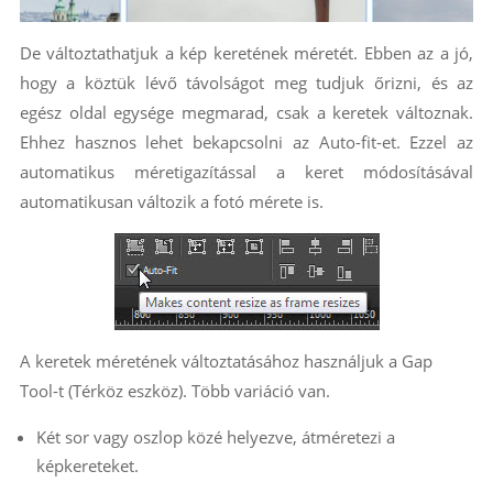
De változtathatjuk a kép keretének méretét. Ebben az a jó,
hogy a köztük lévő távolságot meg tudjuk őrizni, és az
egész oldal egysége megmarad, csak a keretek változnak.
Ehhez hasznos lehet bekapcsolni az Auto-fit-et. Ezzel az
automatikus méretigazítással a keret módosításával
automatikusan változik a fotó mérete is.
A keretek méretének változtatásához használjuk a Gap
Tool-t (Térköz eszköz). Több variáció van.
Két sor vagy oszlop közé helyezve, átméretezi a
képkereteket.