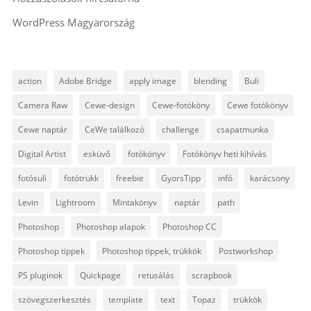
WordPress Magyarország
action
Adobe Bridge
apply image
blending
Buli
Camera Raw
Cewe-design
Cewe-fotóköny
Cewe fotókönyv
Cewe naptár
CeWe találkozó
challenge
csapatmunka
Digital Artist
esküvő
fotókönyv
Fotókönyv heti kihívás
fotósuli
fotótrükk
freebie
GyorsTipp
infó
karácsony
Levin
Lightroom
Mintakönyv
naptár
path
Photoshop
Photoshop alapok
Photoshop CC
Photoshop tippek
Photoshop tippek, trükkök
Postworkshop
PS pluginok
Quickpage
retusálás
scrapbook
szövegszerkesztés
template
text
Topaz
trükkök