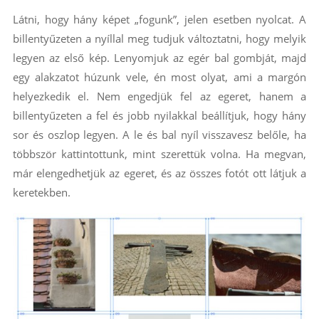
Látni, hogy hány képet „fogunk”, jelen esetben nyolcat. A
billentyűzeten a nyíllal meg tudjuk változtatni, hogy melyik
legyen az első kép. Lenyomjuk az egér bal gombját, majd
egy alakzatot húzunk vele, én most olyat, ami a margón
helyezkedik el. Nem engedjük fel az egeret, hanem a
billentyűzeten a fel és jobb nyilakkal beállítjuk, hogy hány
sor és oszlop legyen. A le és bal nyíl visszavesz belőle, ha
többször kattintottunk, mint szerettük volna. Ha megvan,
már elengedhetjük az egeret, és az összes fotót ott látjuk a
keretekben.