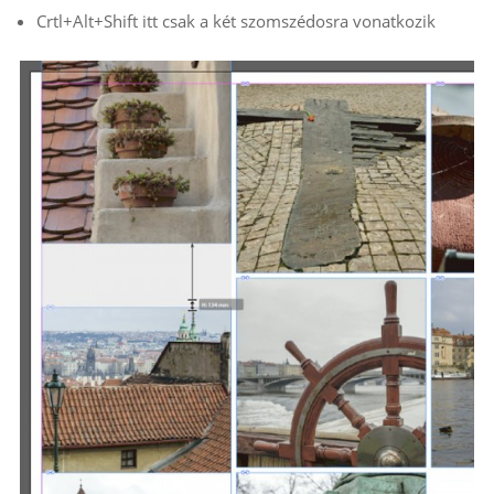
Crtl+Alt+Shift itt csak a két szomszédosra vonatkozik