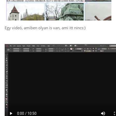
Egy videó, amiben olyan is van, ami itt nincs:)