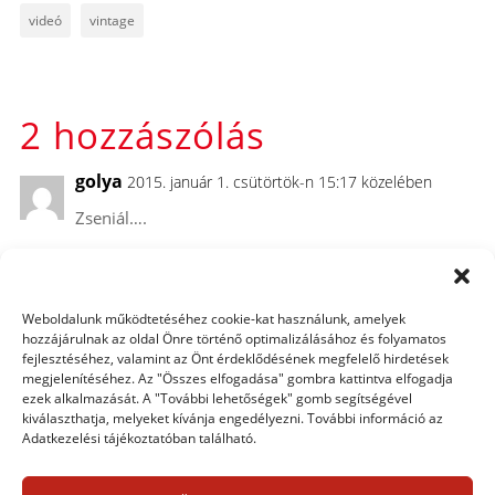
videó
vintage
2 hozzászólás
golya
2015. január 1. csütörtök-n 15:17 közelében
Zseniál….
Weboldalunk működtetéséhez cookie-kat használunk, amelyek
Eszter (beszteri)
2015. január 1. csütörtök-n 18:50
hozzájárulnak az oldal Önre történő optimalizálásához és folyamatos
közelében
fejlesztéséhez, valamint az Önt érdeklődésének megfelelő hirdetések
megjelenítéséhez. Az "Összes elfogadása" gombra kattintva elfogadja
Bár sajnos nagyon régóta nem írok már, de egyre
ezek alkalmazását. A "További lehetőségek" gomb segítségével
kiválaszthatja, melyeket kívánja engedélyezni. További információ az
inkább úgy érzem, hogy meg kellene ismerkednem
Adatkezelési tájékoztatóban található.
végre közelebbről is ezzel a progival. 🙂