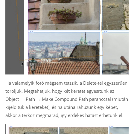
Ha valamelyik fotó mégsem tetszik, a Delete-tel egyszerűen
töröljük. Megtehetjük, hogy két keretet egyesítünk az
Object → Path → Make Compound Path paranccsal (miután
kijelöltük a kereteket), és ha utána ráhúzunk egy képet,
akkor a térköz megmarad, így érdekes hatást érhetünk el.