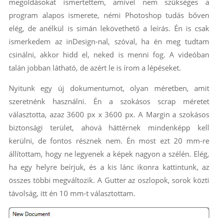
megoldásokat ismertettem, amivel nem szükséges a
program alapos ismerete, némi Photoshop tudás bőven
elég, de anélkül is simán lekövethető a leírás. Én is csak
ismerkedem az inDesign-nal, szóval, ha én meg tudtam
csinálni, akkor hidd el, neked is menni fog. A videóban
talán jobban látható, de azért le is írom a lépéseket.
Nyitunk egy új dokumentumot, olyan méretben, amit
szeretnénk használni. Én a szokásos scrap méretet
választotta, azaz 3600 px x 3600 px. A Margin a szokásos
biztonsági terület, ahová háttérnek mindenképp kell
kerülni, de fontos résznek nem. Én most ezt 20 mm-re
állítottam, hogy ne legyenek a képek nagyon a szélén. Elég,
ha egy helyre beírjuk, és a kis lánc ikonra kattintunk, az
összes többi megváltozik. A Gutter az oszlopok, sorok közti
távolság, itt én 10 mm-t választottam.