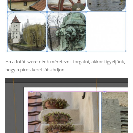
Ha a fotót szeretnénk méretezni, forgatni, akkor figyeljünk,
hogy a piros keret látszódjon.