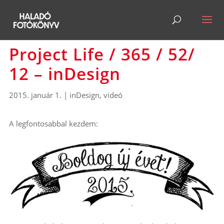
Project Life / 365 / 52/
12 – inDesign
2015. január 1.
|
inDesign
,
videó
A legfontosabbal kezdem: