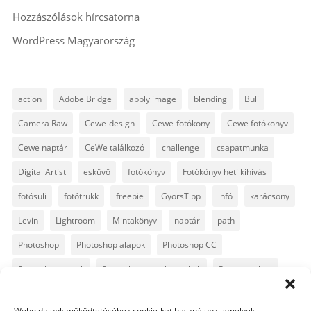
Hozzászólások hírcsatorna
WordPress Magyarország
action
Adobe Bridge
apply image
blending
Buli
Camera Raw
Cewe-design
Cewe-fotóköny
Cewe fotókönyv
Cewe naptár
CeWe találkozó
challenge
csapatmunka
Digital Artist
esküvő
fotókönyv
Fotókönyv heti kihívás
fotósuli
fotótrükk
freebie
GyorsTipp
infó
karácsony
Levin
Lightroom
Mintakönyv
naptár
path
Photoshop
Photoshop alapok
Photoshop CC
Photoshop tippek
Photoshop tippek, trükkök
Postworkshop
PS pluginok
Quickpage
retusálás
scrapbook
Weboldalunk működtetéséhez cookie-kat használunk, amelyek