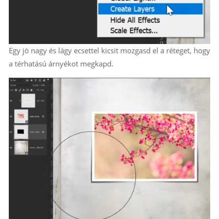
Egy jó nagy és lágy ecsettel kicsit mozgasd el a réteget, hogy
a térhatású árnyékot megkapd.