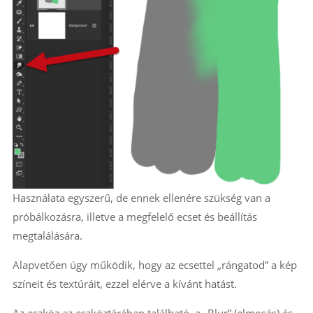
Használata egyszerű, de ennek ellenére szükség van a
próbálkozásra, illetve a megfelelő ecset és beállítás
megtalálására.
Alapvetően úgy működik, hogy az ecsettel „rángatod” a kép
színeit és textúráit, ezzel elérve a kívánt hatást.
Az eszköz az eszköztárában található, a „Blur” (elmosás) és