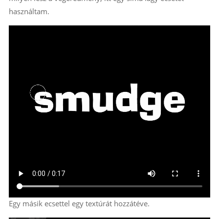
használtam.
Egy másik ecsettel egy textúrát hozzátéve.