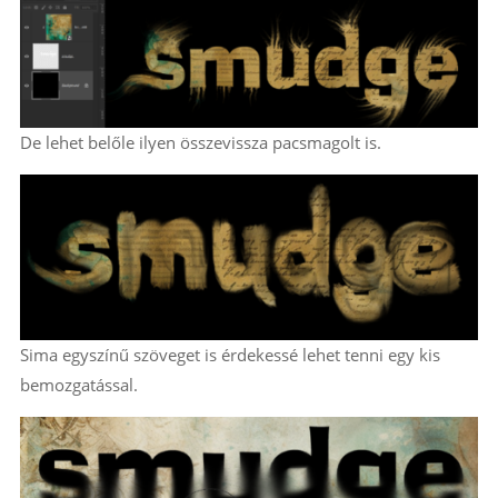
De lehet belőle ilyen összevissza pacsmagolt is.
Sima egyszínű szöveget is érdekessé lehet tenni egy kis
bemozgatással.