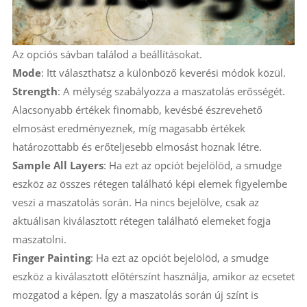
Az opciós sávban találod a beállításokat.
Mode
: Itt választhatsz a különböző keverési módok közül.
Strength
: A mélység szabályozza a maszatolás erősségét.
Alacsonyabb értékek finomabb, kevésbé észrevehető
elmosást eredményeznek, míg magasabb értékek
határozottabb és erőteljesebb elmosást hoznak létre.
Sample All Layers
: Ha ezt az opciót bejelölöd, a smudge
eszköz az összes rétegen található képi elemek figyelembe
veszi a maszatolás során. Ha nincs bejelölve, csak az
aktuálisan kiválasztott rétegen található elemeket fogja
maszatolni.
Finger Painting
: Ha ezt az opciót bejelölöd, a smudge
eszköz a kiválasztott előtérszínt használja, amikor az ecsetet
mozgatod a képen. Így a maszatolás során új színt is