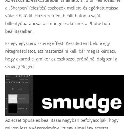
a „Sharpen” (élesítés) eszközök mellett, és egérkattintással
választható ki. Ha szeretnéd, beállíthatod a saját
billentyűparancsát a smudge eszköznek a Photoshop
beállításaiban.
Ez egy egyszerű szöveg effekt. Készítettem belőle egy
rétegmásolatot, azt raszterizálni kell, bár meg is kérdezi,
hogy akarod-e, amikor az eszközzel próbálnál dolgozni a
szövegrétegen.
Az ecset típusa és beállításai nagyban befolyásolják, hogy
milyen lesz a végeredmény, itt egy sima lágy ecsetet