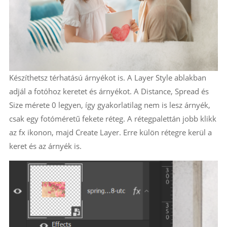
Készíthetsz térhatású árnyékot is. A Layer Style ablakban
adjál a fotóhoz keretet és árnyékot. A Distance, Spread és
Size mérete 0 legyen, így gyakorlatilag nem is lesz árnyék,
csak egy fotóméretű fekete réteg. A rétegpalettán jobb klikk
az fx ikonon, majd Create Layer. Erre külön rétegre kerül a
keret és az árnyék is.