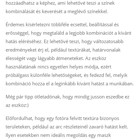
hozzáadhatsz a képhez, ami lehetővé teszi a színek
kombinálását és keverését a meglévő színekkel.
Érdemes kísérletezni többféle ecsettel, beállítással és
erősséggel, hogy megtaláld a legjobb kombinációt a kívánt
hatás eléréséhez. Ez lehetővé teszi, hogy változatosabb
eredményeket érj el, például textúrákat, határvonalak
élességét vagy lágyabb átmeneteket. Az eszköz
használatának nincs egyetlen helyes módja, ezért
próbálgass különféle lehetőségeket, és fedezd fel, melyik
kombináció hozza el a leginkább kívánt hatást a munkában.
Még pár tipp ötletadónak, hogy mindig jusson eszedbe ez
az eszköz:)
Előfordulhat, hogy egy fotóra felvitt textúra bizonyos
területeken, például az arc részleteinél zavaró hatást kelt.
Ilyen esetekben nem ideális megoldás egy maszk