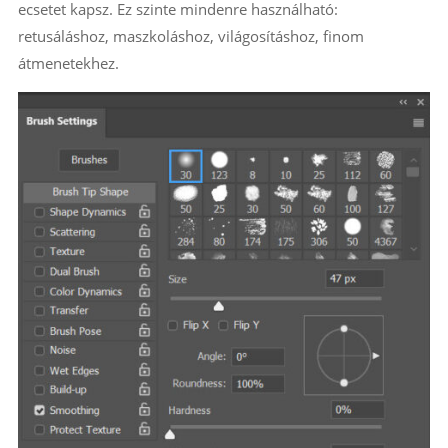
ecsetet kapsz. Ez szinte mindenre használható:
retusáláshoz, maszkoláshoz, világosításhoz, finom
átmenetekhez.