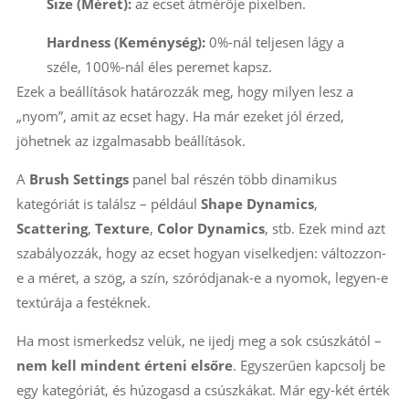
Size (Méret):
az ecset átmérője pixelben.
Hardness (Keménység):
0%-nál teljesen lágy a
széle, 100%-nál éles peremet kapsz.
Ezek a beállítások határozzák meg, hogy milyen lesz a
„nyom”, amit az ecset hagy. Ha már ezeket jól érzed,
jöhetnek az izgalmasabb beállítások.
A
Brush Settings
panel bal részén több dinamikus
kategóriát is találsz – például
Shape Dynamics
,
Scattering
,
Texture
,
Color Dynamics
, stb. Ezek mind azt
szabályozzák, hogy az ecset hogyan viselkedjen: változzon-
e a méret, a szög, a szín, szóródjanak-e a nyomok, legyen-e
textúrája a festéknek.
Ha most ismerkedsz velük, ne ijedj meg a sok csúszkától –
nem kell mindent érteni elsőre
. Egyszerűen kapcsolj be
egy kategóriát, és húzogasd a csúszkákat. Már egy-két érték