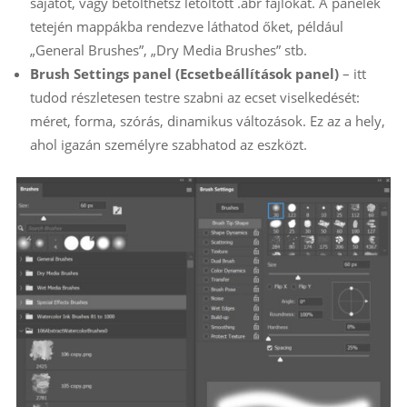
sajátot, vagy betölthetsz letöltött .abr fájlokat. A panelek
tetején mappákba rendezve láthatod őket, például
„General Brushes”, „Dry Media Brushes” stb.
Brush Settings panel (Ecsetbeállítások panel)
– itt
tudod részletesen testre szabni az ecset viselkedését:
méret, forma, szórás, dinamikus változások. Ez az a hely,
ahol igazán személyre szabhatod az eszközt.