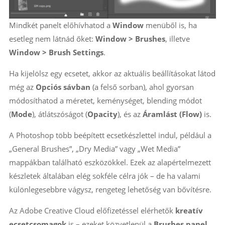
Mindkét panelt előhívhatod a
Window
menüből is, ha
esetleg nem látnád őket:
Window > Brushes
, illetve
Window > Brush Settings
.
Ha kijelölsz egy ecsetet, akkor az aktuális beállításokat látod
még az
Opciós sávban
(a felső sorban), ahol gyorsan
módosíthatod a méretet, keménységet, blending módot
(
Mode
), átlátszóságot (
Opacity
), és az
Áramlást (Flow)
is.
A Photoshop több beépített ecsetkészlettel indul, például a
„General Brushes”, „Dry Media” vagy „Wet Media”
mappákban található eszközökkel. Ezek az alapértelmezett
készletek általában elég sokféle célra jók – de ha valami
különlegesebbre vágysz, rengeteg lehetőség van bővítésre.
Az Adobe Creative Cloud előfizetéssel elérhetők
kreatív
ecsetcsomagok
is – ezeket közvetlenül a
Brushes panel