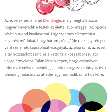
Az ecseteknek is lehet
blendingje
, mely meghatározza,
hogyan keveredik a festék az alatta lévő réteggel. Az opciós
sávban tudod kiválasztani. Úgy érdemes elképzelni a
keverési módokat, hogy három „réteg” (de csak egy rétegen
van) színeinek kapcsolatát vizsgáljuk: az alap színt, az ecset
által hozzáadott színt, és a kettő találkozásából születő
végső árnyalatot. Talán látni a képen, hogy valamilyen
színre valamilyen blendinggel tettem egy ecsetpöttyöt, és a
blending hatására az átfedés egy harmadik színt hoz létre.