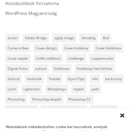
Hozzászólások hírcsatorna
WordPress Magyarország
action
Adobe Bridge
apply image
blending
Buli
Camera Raw
Cewe-design
Cewe-fotóköny
Cewe fotókönyv
Cewe naptár
CeWe találkozó
challenge
csapatmunka
Digital Artist
esküvő
fotókönyv
Fotókönyv heti kihívás
fotósuli
fotótrükk
freebie
GyorsTipp
infó
karácsony
Levin
Lightroom
Mintakönyv
naptár
path
Photoshop
Photoshop alapok
Photoshop CC
Photoshop tippek
Photoshop tippek, trükkök
Postworkshop
PS pluginok
Quickpage
retusálás
scrapbook
Weboldalunk működtetéséhez cookie-kat használunk, amelyek
szövegszerkesztés
template
text
Topaz
trükkök