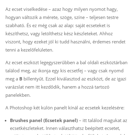
Az ecset viselkedése – azaz hogy milyen nyomot hagy,
hogyan változik a mérete, szöge, színe – teljesen testre
szabható. És ez még csak az alap: saját ecseteket is
készíthetsz, vagy letölthetsz kész készleteket. Ahhoz
viszont, hogy ezeket jól ki tudd használni, érdemes rendet
tenni a kezelőfelületen.
Az ecset eszközt legegyszerűbben a bal oldali eszköztárban
találod meg, az ikonja egy kis ecsetfej – vagy csak nyomd
meg a
B
billentyűt. Ezzel kiválasztod az eszközt, de az igazi
varázslat nem itt kezdődik, hanem a hozzá tartozó
panelekben.
A Photoshop két külön panelt kínál az ecsetek kezelésére:
Brushes panel (Ecsetek panel)
– itt találod magukat az
ecsetkészleteket. Innen választhatsz beépített ecsetet,