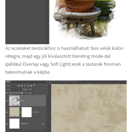
Az ecseteket textúrákhoz is használhatod: fess velük külön
rétegre, majd egy jól kiválasztott blending mode-dal
(például Overlay vagy Soft Light) ezek a textúrák finoman
belesimulnak a képbe.