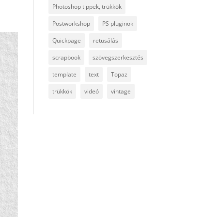
Photoshop tippek, trükkök
Postworkshop
PS pluginok
Quickpage
retusálás
scrapbook
szövegszerkesztés
template
text
Topaz
trükkök
videó
vintage