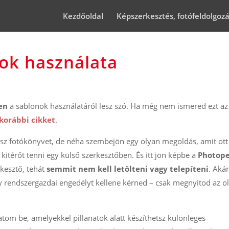
Kezdőoldal
Képszerkesztés, fotófeldolgoz
ok használata
en
a sablonok használatáról lesz szó. Ha még nem ismered ezt az
korábbi cikket
.
z fotókönyvet, de néha szembejön egy olyan megoldás, amit ot
kitérőt tenni egy külső szerkesztőben. És itt jön képbe a
Photop
kesztő, tehát
semmit nem kell letölteni vagy telepíteni
. Akár
 rendszergazdai engedélyt kellene kérned – csak megnyitod az ol
tom be, amelyekkel pillanatok alatt készíthetsz különleges