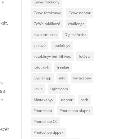
d a
Cewe-fotóköny
Cewe fotókönyv
Cewe naptár
kát.
CeWe találkozó
challenge
csapatmunka
Digital Artist
esküvő
fotókönyv
Fotókönyv heti kihívás
fotósuli
fotótrükk
freebie
GyorsTipp
infó
karácsony
és
Levin
Lightroom
a a
bé
Mintakönyv
naptár
path
Photoshop
Photoshop alapok
Photoshop CC
észét
Photoshop tippek