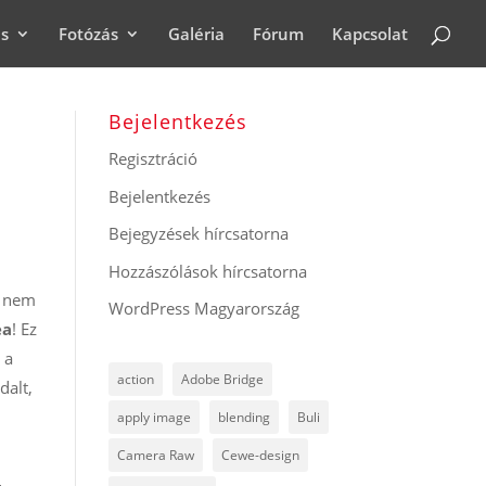
ás
Fotózás
Galéria
Fórum
Kapcsolat
Bejelentkezés
Regisztráció
Bejelentkezés
Bejegyzések hírcsatorna
Hozzászólások hírcsatorna
t nem
WordPress Magyarország
ea
! Ez
 a
action
Adobe Bridge
dalt,
apply image
blending
Buli
Camera Raw
Cewe-design