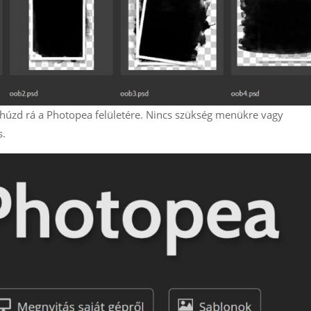
 húzd rá a Photopea felületére. Nincs szükség menükre vagy
s.