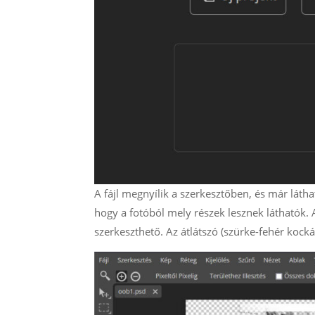
A fájl megnyílik a szerkesztőben, és már láthat
hogy a fotóból mely részek lesznek láthatók.
szerkeszthető. Az átlátszó (szürke-fehér kockás