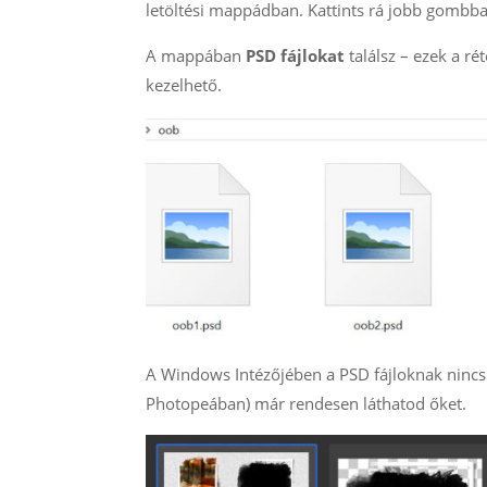
letöltési mappádban. Kattints rá jobb gombba
A mappában
PSD fájlokat
találsz – ezek a r
kezelhető.
A Windows Intézőjében a PSD fájloknak nincs
Photopeában) már rendesen láthatod őket.