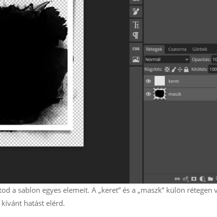
tod a sablon egyes elemeit. A „keret” és a „maszk” külön rétegen 
 kívánt hatást elérd.