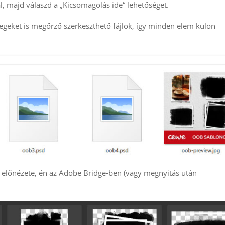
l, majd válaszd a „Kicsomagolás ide“ lehetőséget.
étegeket is megőrző szerkeszthető fájlok, így minden elem külön
 előnézete, én az Adobe Bridge-ben (vagy megnyitás után