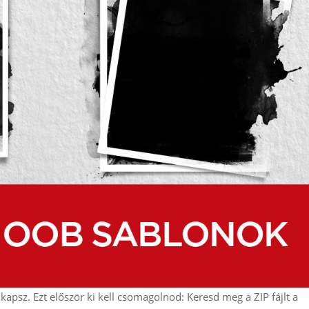
kapsz. Ezt először ki kell csomagolnod: Keresd meg a ZIP fájlt a