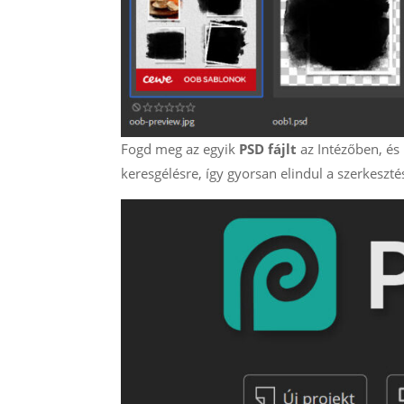
Fogd meg az egyik
PSD fájlt
az Intézőben, és
keresgélésre, így gyorsan elindul a szerkeszté