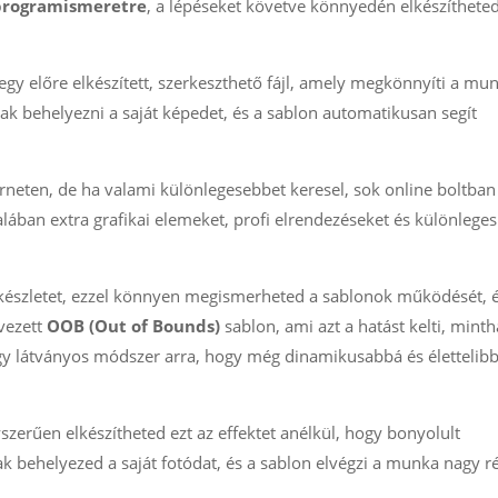
programismeretre
, a lépéseket követve könnyedén elkészíthete
egy előre elkészített, szerkeszthető fájl, amely megkönnyíti a mun
sak behelyezni a saját képedet, és a sablon automatikusan segít
erneten, de ha valami különlegesebbet keresel, sok online boltban
alában extra grafikai elemeket, profi elrendezéseket és különleges
y készletet, ezzel könnyen megismerheted a sablonok működését, 
evezett
OOB (Out of Bounds)
sablon, ami azt a hatást kelti, minth
egy látványos módszer arra, hogy még dinamikusabbá és élettelib
zerűen elkészítheted ezt az effektet anélkül, hogy bonyolult
ak behelyezed a saját fotódat, és a sablon elvégzi a munka nagy r