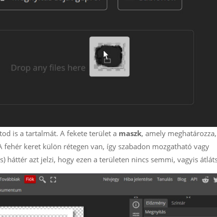
od is a tartalmát. A fekete terület a
maszk
, amely meghatározza,
 A fehér keret külön rétegen van, így szabadon mozgatható vagy
) háttér azt jelzi, hogy ezen a területen nincs semmi, vagyis átlát