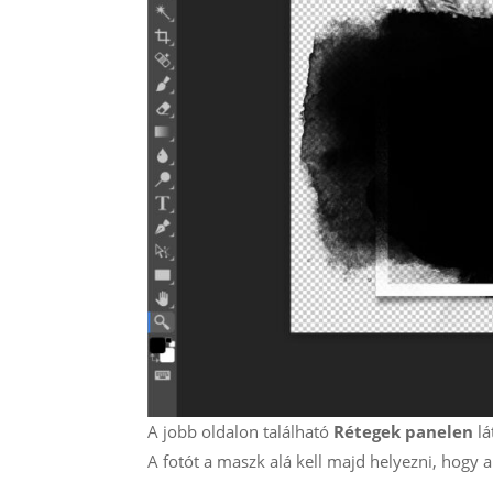
A jobb oldalon található
Rétegek panelen
lá
A fotót a maszk alá kell majd helyezni, hogy a