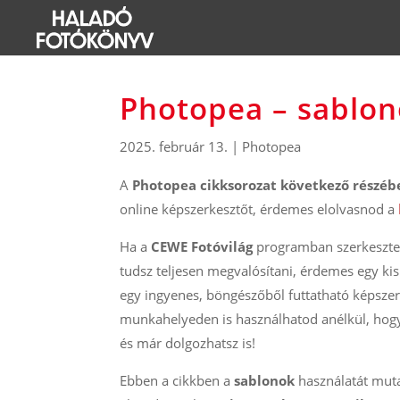
Photopea – sablon
2025. február 13.
|
Photopea
A
Photopea cikksorozat következő részéb
online képszerkesztőt, érdemes elolvasnod a
Ha a
CEWE Fotóvilág
programban szerkesztes
tudsz teljesen megvalósítani, érdemes egy kis 
egy ingyenes, böngészőből futtatható képszer
munkahelyeden is használhatod anélkül, hogy
és már dolgozhatsz is!
Ebben a cikkben a
sablonok
használatát muta