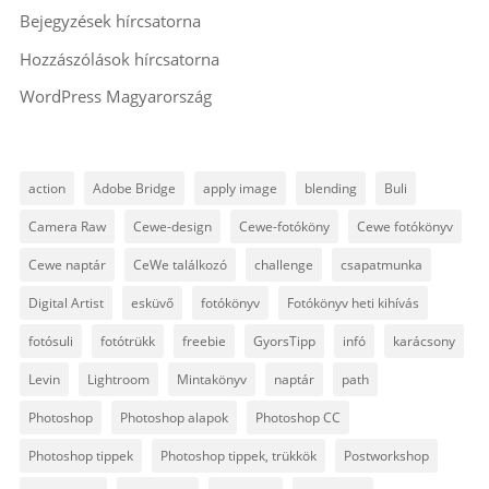
Bejegyzések hírcsatorna
Hozzászólások hírcsatorna
WordPress Magyarország
action
Adobe Bridge
apply image
blending
Buli
Camera Raw
Cewe-design
Cewe-fotóköny
Cewe fotókönyv
Cewe naptár
CeWe találkozó
challenge
csapatmunka
Digital Artist
esküvő
fotókönyv
Fotókönyv heti kihívás
fotósuli
fotótrükk
freebie
GyorsTipp
infó
karácsony
Levin
Lightroom
Mintakönyv
naptár
path
Photoshop
Photoshop alapok
Photoshop CC
Photoshop tippek
Photoshop tippek, trükkök
Postworkshop