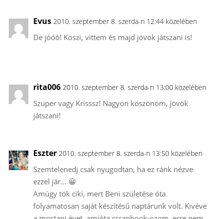
Evus
2010. szeptember 8. szerda-n 12:44 közelében
De jóóó! Köszi, vittem és majd jövök játszani is!
rita006
2010. szeptember 8. szerda-n 13:00 közelében
Szuper vagy Krisssz! Nagyon köszönöm, jövök
játszani!
Eszter
2010. szeptember 8. szerda-n 13:50 közelében
Szemtelenedj csak nyugodtan, ha ez ránk nézve
ezzel jár… 😀
Amúgy tök ciki, mert Beni születése óta
folyamatosan saját készítésű naptárunk volt. Kivéve
a mostani évet, amióta scrapbook-ozom, erre nem