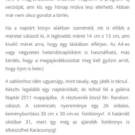
verzióját, ami kb. egy hónap múlva lesz elérhető. Abban
már nem okoz gondot a törlés.
Ha a naptárt könyv alakban szeretnéd, ott is előbb a
méretet válaszd ki. A legkisebb méret 14 cm x 13 cm, ami
kiváló méret arra, hogy egy táskában elférjen. Az A4-es
vagy négyzetes határidőnaplóként is használható, más
kérdés, hogy a megajándékozottat meg kell győzni arról,
hogy írjon is bele:)
A sablonhoz idén ugyanúgy, mint tavaly, egy játék is társul.
Készíts legalább egy naptároldalt, és töltsd fel a galéria
Naptár 2011 mappájába. A résztvevők közül Mr. Random
választ. A szerencsés nyereménye egy 26 oldalas,
keményborítású 30 cm x 30 cm-es fotókönyv! A határidő
október 31, mert így még az ajándék fotókönyv is
elkészülhet Karácsonyig!