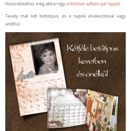
Használatához még akkor egy
videóban adtam pár tippet
.
Tavaly már két betűtípus, és a napok elválasztóval vagy
anélkül.