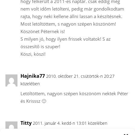
hogy felkerült a 2011-es naptár. csak eddig még
nem volt időm letölteni, pedig már gondolkodtam
rajta, hogy neki kellene állni lassan a készítésnek.
Most letöltöttem, s nagyon szépen köszönöm!
Köszönet Péternek is!
S milyen jó, hogy ilyen frissek voltatok! S az
összesítő is szuper!
Köszi, köszi!
Hajnika77
2010. október 21. csütörtök-n 20:27
közelében
Letöltöttem, nagyon szépen köszönöm nektek Péter
és Krisssz 🙂
Titty
2011. január 4. kedd-n 13:01 közelében
Köszönöm szépen nektek!