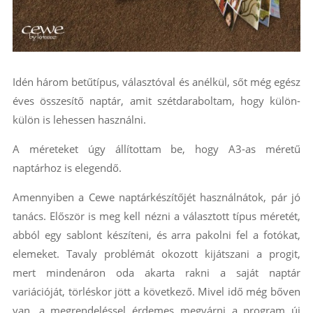
Idén három betűtípus, választóval és anélkül, sőt még egész
éves összesítő naptár, amit szétdaraboltam, hogy külön-
külön is lehessen használni.
A méreteket úgy állítottam be, hogy A3-as méretű
naptárhoz is elegendő.
Amennyiben a Cewe naptárkészítőjét használnátok, pár jó
tanács. Először is meg kell nézni a választott típus méretét,
abból egy sablont készíteni, és arra pakolni fel a fotókat,
elemeket. Tavaly problémát okozott kijátszani a progit,
mert mindenáron oda akarta rakni a saját naptár
variációját, törléskor jött a következő. Mivel idő még bőven
van, a megrendeléssel érdemes megvárni a program új