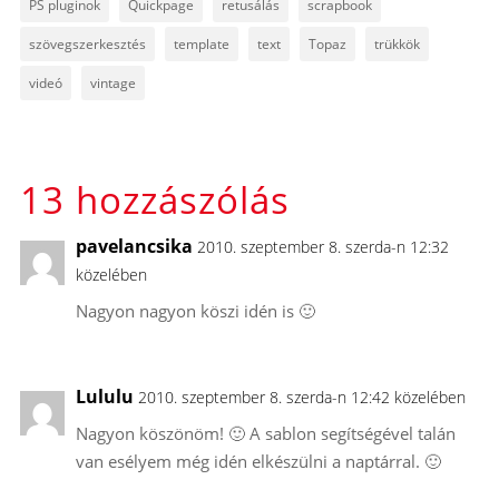
PS pluginok
Quickpage
retusálás
scrapbook
szövegszerkesztés
template
text
Topaz
trükkök
videó
vintage
13 hozzászólás
pavelancsika
2010. szeptember 8. szerda-n 12:32
közelében
Nagyon nagyon köszi idén is 🙂
Lululu
2010. szeptember 8. szerda-n 12:42 közelében
Nagyon köszönöm! 🙂 A sablon segítségével talán
van esélyem még idén elkészülni a naptárral. 🙂