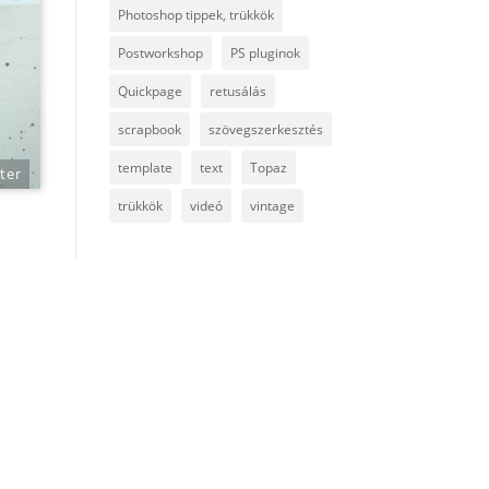
Photoshop tippek, trükkök
Postworkshop
PS pluginok
Quickpage
retusálás
scrapbook
szövegszerkesztés
template
text
Topaz
ter
trükkök
videó
vintage