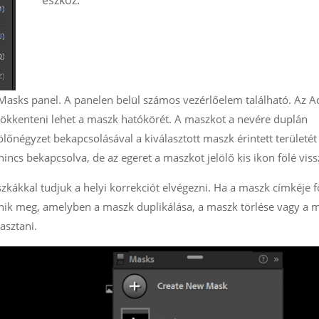
eszköz.
Masks panel. A panelen belül számos vezérlőelem található. Az A
sökkenteni lehet a maszk hatókörét. A maszkot a nevére duplán
ölőnégyzet bekapcsolásával a kiválasztott maszk érintett területét
nincs bekapcsolva, de az egeret a maszkot jelölő kis ikon fölé viss
szkákkal tudjuk a helyi korrekciót elvégezni. Ha a maszk címkéje f
nik meg, amelyben a maszk duplikálása, a maszk törlése vagy a 
asztani.