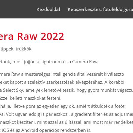
Kezdőoldal
Képszerkesztés, fotófeldolgoz
era Raw 2022
tippek, trükkök
koztunk, most jöjjön a Lightroom és a Camera Raw.
era Raw a mesterséges intelligencia által vezérelt kiválasztó
eket kapott a szelektív szerkesztések elvégzéséhez. A korábbi
s a Select Sky, amelyek lehetővé teszik, hogy gyors munkát végezz
zel kellett maszkokat festeni.
álja, illetve pont az egyetlen egy ok, amiért átküldték a fotót
 Volt ugyan eddig is pár eszköz,, a gradient filter és az adjusme
aszkot készíteni, mint azzal az újítással, ami most már rendelke
az iOS és az Android operációs rendszerben is.