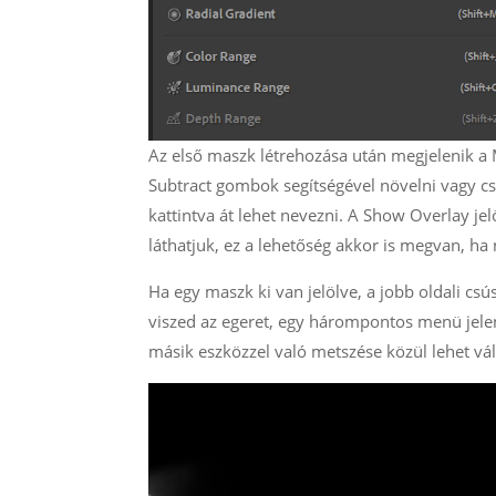
Az első maszk létrehozása után megjelenik a 
Subtract gombok segítségével növelni vagy c
kattintva át lehet nevezni. A Show Overlay jel
láthatjuk, ez a lehetőség akkor is megvan, ha 
Ha egy maszk ki van jelölve, a jobb oldali csú
viszed az egeret, egy hárompontos menü jele
másik eszközzel való metszése közül lehet vál