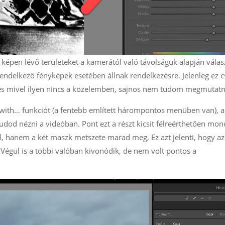
pen lévő területeket a kamerától való távolságuk alapján válas
rendelkező fényképek esetében állnak rendelkezésre. Jelenleg ez 
 és mivel ilyen nincs a közelemben, sajnos nem tudom megmutatn
 with… funkciót (a fentebb említett hárompontos menüben van), 
udod nézni a videóban. Pont ezt a részt kicsit félreérthetően mo
l, hanem a két maszk metszete marad meg, Ez azt jelenti, hogy az
Végül is a többi valóban kivonódik, de nem volt pontos a