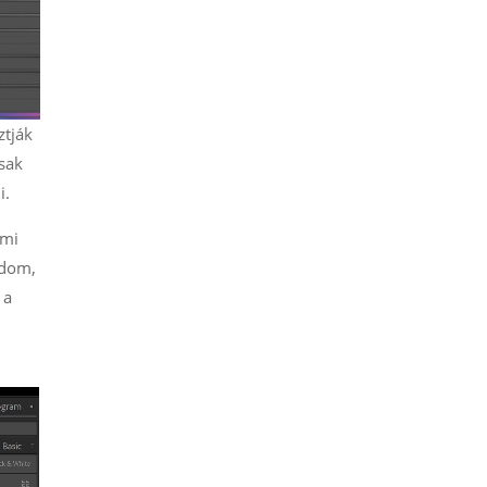
ztják
csak
i.
ami
ndom,
 a