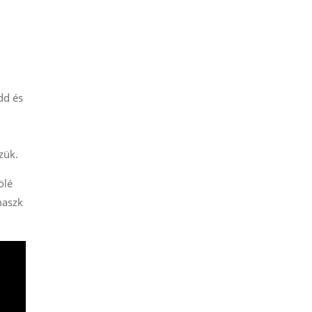
dd és
zük.
ölé
maszk