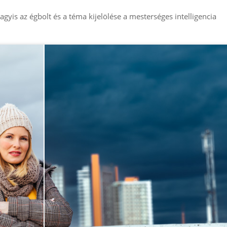
vagyis az égbolt és a téma kijelölése a mesterséges intelligencia