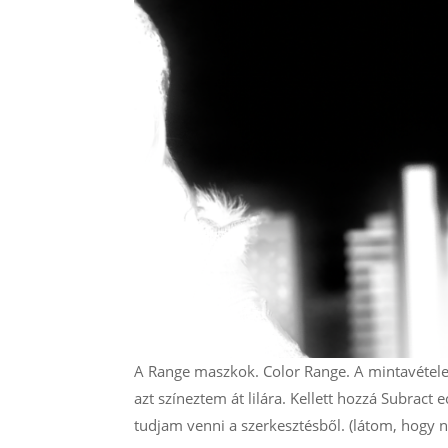
A Range maszkok. Color Range. A mintavételezet
azt színeztem át lilára. Kellett hozzá Subract e
tudjam venni a szerkesztésből. (látom, hogy n