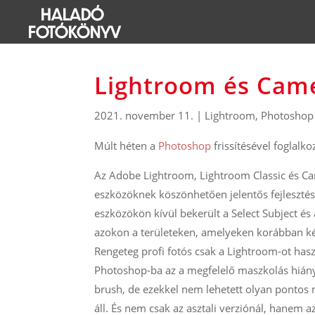
Lightroom és Cam
2021. november 11.
|
Lightroom
,
Photoshop 
Múlt héten a
Photoshop
frissítésével foglal
Az Adobe Lightroom, Lightroom Classic és Cam
eszközöknek köszönhetően jelentős fejlesztés
eszközökön kívül bekerült a Select Subject é
azokon a területeken, amelyeken korábban kéz
Rengeteg profi fotós csak a Lightroom-ot haszn
Photoshop-ba az a megfelelő maszkolás hiánya.
brush, de ezekkel nem lehetett olyan pontos m
áll. És nem csak az asztali verziónál, hanem 