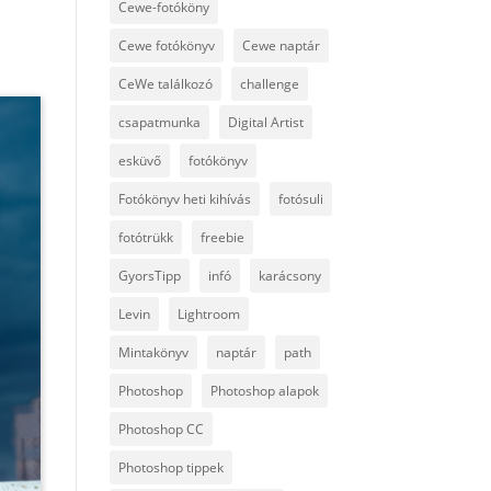
Cewe-fotóköny
Cewe fotókönyv
Cewe naptár
CeWe találkozó
challenge
csapatmunka
Digital Artist
esküvő
fotókönyv
Fotókönyv heti kihívás
fotósuli
fotótrükk
freebie
GyorsTipp
infó
karácsony
Levin
Lightroom
Mintakönyv
naptár
path
Photoshop
Photoshop alapok
Photoshop CC
Photoshop tippek