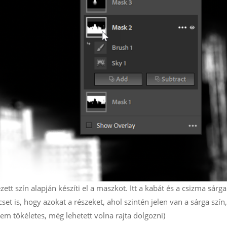
t szín alapján készíti el a maszkot. Itt a kabát és a csizma sárga 
cset is, hogy azokat a részeket, ahol szintén jelen van a sárga szín,
em tökéletes, még lehetett volna rajta dolgozni)