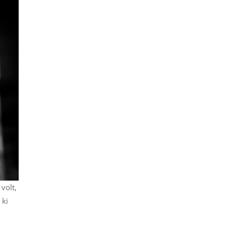
volt,
 ki