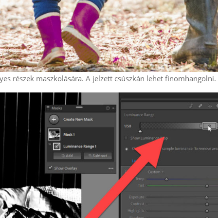
es részek maszkolására. A jelzett csúszkán lehet finomhangolni.