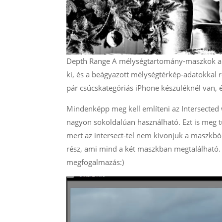
Depth Range A mélységtartomány-maszkok a ké
ki, és a beágyazott mélységtérkép-adatokkal 
pár csúcskategóriás iPhone készüléknél van,
Mindenképp meg kell említeni az Intersected
nagyon sokoldalúan használható. Ezt is meg t
mert az intersect-tel nem kivonjuk a maszkbó
rész, ami mind a két maszkban megtalálható. 
megfogalmazás:)