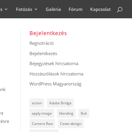
ás
Fotózás
Galéria
Fórum
Kapcsolat
Bejelentkezés
Regisztráció
Bejelentkezés
Bejegyzések hírcsatorna
Hozzászólások hírcsatorna
WordPress Magyarország
ünk
action
Adobe Bridge
nt
apply image
blending
Buli
zésre
Camera Raw
Cewe-design