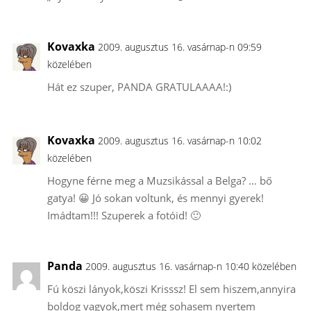
Kovaxka
2009. augusztus 16. vasárnap-n 09:59
közelében
Hát ez szuper, PANDA GRATULAAAA!:)
Kovaxka
2009. augusztus 16. vasárnap-n 10:02
közelében
Hogyne férne meg a Muzsikással a Belga? … bő
gatya! 😀 Jó sokan voltunk, és mennyi gyerek!
Imádtam!!! Szuperek a fotóid! 🙂
Panda
2009. augusztus 16. vasárnap-n 10:40 közelében
Fú köszi lányok,köszi Krisssz! El sem hiszem,annyira
boldog vagyok,mert még sohasem nyertem