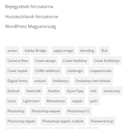
Bejegyzések hírcsatorna
Hozzászólások hírcsatorna
WordPress Magyarország
action
Adobe Bridge
apply image
blending
Buli
Camera Raw
Cewe-design
Cewe-fotóköny
Cewe fotókönyv
Cewe naptár
CeWe találkozó
challenge
csapatmunka
Digital Artist
esküvő
fotókönyv
Fotókönyv heti kihívás
fotósuli
fotótrükk
freebie
GyorsTipp
infó
karácsony
Levin
Lightroom
Mintakönyv
naptár
path
Photoshop
Photoshop alapok
Photoshop CC
Photoshop tippek
Photoshop tippek, trükkök
Postworkshop