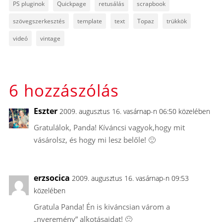
PS pluginok
Quickpage
retusálás
scrapbook
szövegszerkesztés
template
text
Topaz
trükkök
videó
vintage
6 hozzászólás
Eszter
2009. augusztus 16. vasárnap-n 06:50 közelében
Gratulálok, Panda! Kíváncsi vagyok,hogy mit
vásárolsz, és hogy mi lesz belőle! 🙂
erzsocica
2009. augusztus 16. vasárnap-n 09:53
közelében
Gratula Panda! Én is kiváncsian várom a
„nyeremény” alkotásaidat! 🙂