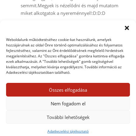
semmit.Megyek is nézelődni és majd mutatom
miket alkotgatok a nyereménnyel!:D:D:D
Beandy
2009. augusztus 16. vasárnap-n 13:44
Weboldalunk működtetéséhez cookie-kat használunk, amelyek
közelében
hozzájárulnak az oldal Önre történő optimalizálásához és folyamatos
fejlesztéséhez, valamint az Önt érdeklődésének megfelelő hirdetések
Nekem is van egy oldalam, csak innen – nyaralás =
megjelenítéséhez. Az "Összes elfogadása" gombra kattintva elfogadja
mobilnet – nem tudom feltölteni. De azért utólag
ezek alkalmazását. A "További lehetőségek" gomb segítségével
kiválaszthatja, melyeket kívánja engedélyezni. További információ az
majd megmutatom.
Adatkezelési tájékoztatóban található.
Panda, nagy gratula Neked! 🙂
Összes elfogadása
Egy hozzászólás elküldése
Nem fogadom el
Hozzászólás küldéséhez
be kell jelentkezni
.
További lehetőségek
Adatkezelési tájékoztató
Adatkezelési tájékoztató