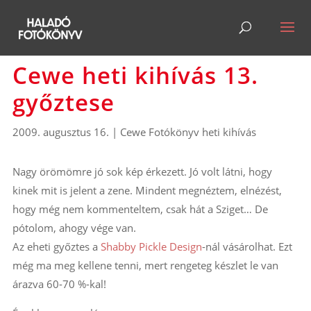
Cewe heti kihívás 13.
győztese
2009. augusztus 16.
|
Cewe Fotókönyv heti kihívás
Nagy örömömre jó sok kép érkezett. Jó volt látni, hogy
kinek mit is jelent a zene. Mindent megnéztem, elnézést,
hogy még nem kommenteltem, csak hát a Sziget… De
pótolom, ahogy vége van.
Az eheti győztes a
Shabby Pickle Design
-nál vásárolhat. Ezt
még ma meg kellene tenni, mert rengeteg készlet le van
árazva 60-70 %-kal!