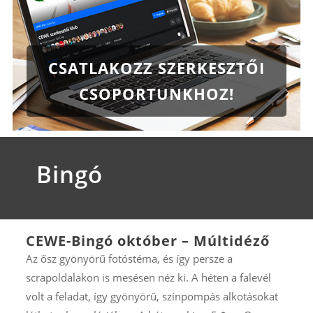
CSATLAKOZZ SZERKESZTŐI
CSOPORTUNKHOZ!
Bingó
CEWE-Bingó október – Múltidéző
Az ősz gyönyörű fotóstéma, és így persze a
scrapoldalakon is mesésen néz ki. A héten a falevél
volt a feladat, így gyönyörű, színpompás alkotásokat