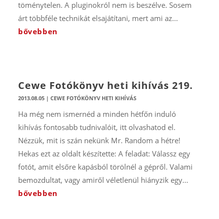
töménytelen. A pluginokról nem is beszélve. Sosem
árt többféle technikát elsajátítani, mert ami az...
bővebben
Cewe Fotókönyv heti kihívás 219.
2013.08.05
|
CEWE FOTÓKÖNYV HETI KIHÍVÁS
Ha még nem ismernéd a minden hétfőn induló
kihívás fontosabb tudnivalóit, itt olvashatod el.
Nézzük, mit is szán nekünk Mr. Random a hétre!
Hekas ezt az oldalt készítette: A feladat: Válassz egy
fotót, amit elsőre kapásból törölnél a gépről. Valami
bemozdultat, vagy amiről véletlenül hiányzik egy...
bővebben