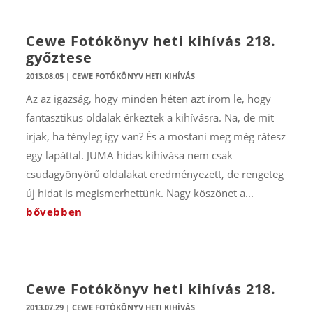
Cewe Fotókönyv heti kihívás 218.
győztese
2013.08.05
|
CEWE FOTÓKÖNYV HETI KIHÍVÁS
Az az igazság, hogy minden héten azt írom le, hogy
fantasztikus oldalak érkeztek a kihívásra. Na, de mit
írjak, ha tényleg így van? És a mostani meg még rátesz
egy lapáttal. JUMA hidas kihívása nem csak
csudagyönyörű oldalakat eredményezett, de rengeteg
új hidat is megismerhettünk. Nagy köszönet a...
bővebben
Cewe Fotókönyv heti kihívás 218.
2013.07.29
|
CEWE FOTÓKÖNYV HETI KIHÍVÁS