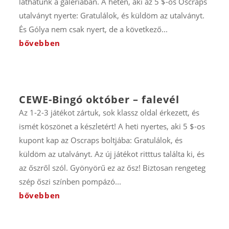
láthatunk a galériában. A héten, aki az 5 $-os Oscraps
utalványt nyerte: Gratulálok, és küldöm az utalványt.
És Gólya nem csak nyert, de a következő...
bővebben
CEWE-Bingó október – falevél
Az 1-2-3 játékot zártuk, sok klassz oldal érkezett, és
ismét köszönet a készletért! A heti nyertes, aki 5 $-os
kupont kap az Oscraps boltjába: Gratulálok, és
küldöm az utalványt. Az új játékot ritttus találta ki, és
az őszről szól. Gyönyörű ez az ősz! Biztosan rengeteg
szép őszi színben pompázó...
bővebben