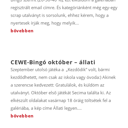
regisztrált email címre. És kategóriánként még egy-egy
scrap utalványt is sorsolunk, ehhez kérem, hogy a
nyertesek írják meg, hogy melyik...
bővebben
CEWE-Bingó október – állati
Szeptember utolsó játéka a „Kezdődik” volt, bármi
kezdődhetett, nem csak az iskola vagy óvoda:) Akinek
a szerencse kedvezett: Gratulálok, és küldöm az
utalványt. Október első játékát Secima találta ki. Az
elkészült oldalakat vasárnap 18 óráig töltsétek fel a
galériába, a kép címe Állati legyen....
bővebben