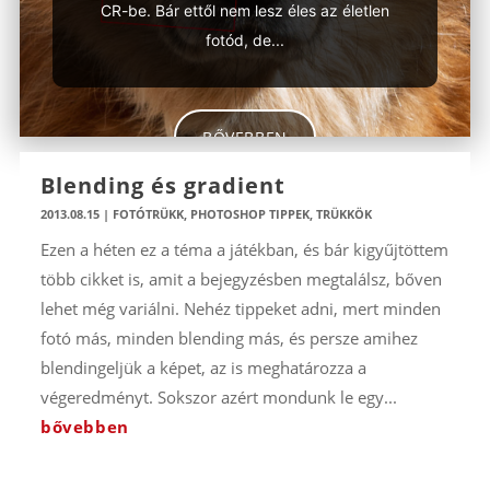
CR-be. Bár ettől nem lesz éles az életlen
fotód, de...
BŐVEBBEN
Blending és gradient
2013.08.15
|
FOTÓTRÜKK
,
PHOTOSHOP TIPPEK, TRÜKKÖK
Ezen a héten ez a téma a játékban, és bár kigyűjtöttem
több cikket is, amit a bejegyzésben megtalálsz, bőven
lehet még variálni. Nehéz tippeket adni, mert minden
fotó más, minden blending más, és persze amihez
blendingeljük a képet, az is meghatározza a
végeredményt. Sokszor azért mondunk le egy...
bővebben