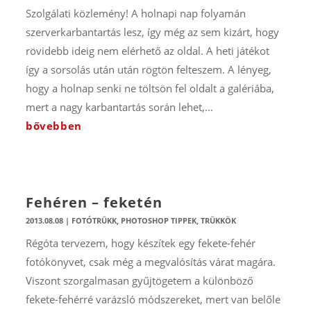
Szolgálati közlemény! A holnapi nap folyamán
szerverkarbantartás lesz, így még az sem kizárt, hogy
rövidebb ideig nem elérhető az oldal. A heti játékot
így a sorsolás után után rögtön felteszem. A lényeg,
hogy a holnap senki ne töltsön fel oldalt a galériába,
mert a nagy karbantartás során lehet,...
bővebben
Fehéren – feketén
2013.08.08
|
FOTÓTRÜKK
,
PHOTOSHOP TIPPEK, TRÜKKÖK
Régóta tervezem, hogy készítek egy fekete-fehér
fotókönyvet, csak még a megvalósítás várat magára.
Viszont szorgalmasan gyűjtögetem a különböző
fekete-fehérré varázsló módszereket, mert van belőle