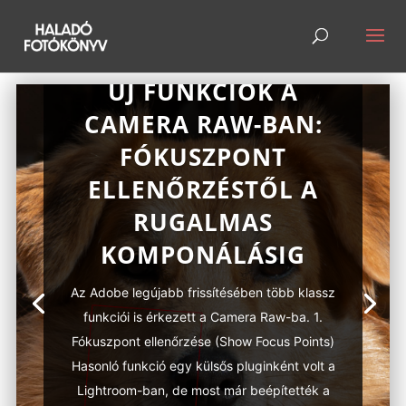
ÚJ FUNKCIÓK A
CAMERA RAW-BAN:
FÓKUSZPONT
ELLENŐRZÉSTŐL A
RUGALMAS
KOMPONÁLÁSIG
Az Adobe legújabb frissítésében több klassz
funkciói is érkezett a Camera Raw-ba. 1.
Fókuszpont ellenőrzése (Show Focus Points)
Hasonló funkció egy külsős pluginként volt a
Lightroom-ban, de most már beépítették a