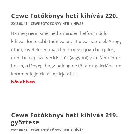
Cewe Fotókönyv heti kihívás 220.
2013.08.11
|
CEWE FOTÓKÖNYV HETI KIHÍVÁS
Ha még nem ismernéd a minden hétfőn induló
kihívás fontosabb tudnivalóit, itt olvashatod el. Ahogy
írtam, kivételesen ma jelenik meg a jövő heti játék,
mert holnap szerverfrissítés (vagy mi) van. Nem értek
hozzá, a lényeg, hogy holnap ne töltetek galériába, ne
kommenteljetek, és ne írjatok a...
bővebben
Cewe Fotókönyv heti kihívás 219.
győztese
2013.08.11
|
CEWE FOTÓKÖNYV HETI KIHÍVÁS