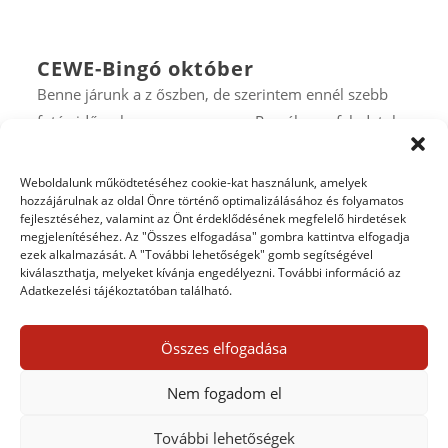
CEWE-Bingó október
Benne járunk a z őszben, de szerintem ennél szebb
fotós időszak nem nagyon van. Remélem,a feladatok
teljesítéséhez is fel tudjátok használni a szép őszi
fotókat:) Aki először játszik, feltétlen olvassa el a
Weboldalunk működtetéséhez cookie-kat használunk, amelyek
szabályokat. A szeptemberi szelvényeket október 6-án
hozzájárulnak az oldal Önre történő optimalizálásához és folyamatos
fejlesztéséhez, valamint az Önt érdeklődésének megfelelő hirdetések
éjfélig lehet feltölteni a galériába....
megjelenítéséhez. Az "Összes elfogadása" gombra kattintva elfogadja
bővebben
ezek alkalmazását. A "További lehetőségek" gomb segítségével
kiválaszthatja, melyeket kívánja engedélyezni. További információ az
Adatkezelési tájékoztatóban található.
OLDALAK 113 / 124 -
« ELSŐ
« ELŐZŐ
...
109
110
Összes elfogadása
111
112
113
114
115
116
117
118
...
»
Nem fogadom el
KÖVETKEZŐ
» UTOLSÓ
További lehetőségek