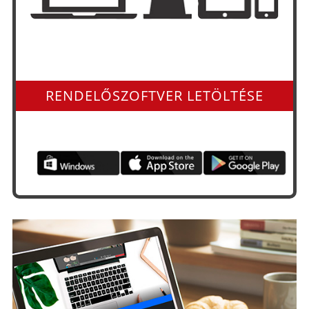
Minden operációs rendszerre és app-ként is
RENDELŐSZOFTVER LETÖLTÉSE