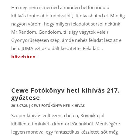
Ha még nem ismernéd a minden hétfőn induló
kihívás fontosabb tudnivalóit, itt olvashatod el. Mindig
nagyon várom, hogy milyen feladatot sorsol nekünk
Mr.Random. Gondolom, ti is így vagytok vele:)
Gyönyörűségesen szép, ámde nehéz feladat lesz az e
heti. JUMA ezt az oldalt készítette: Feladat:...
bővebben
Cewe Fotókönyv heti kihívás 217.
győztese
2013.07.28
|
CEWE FOTÓKÖNYV HETI KIHÍVÁS
Szuper kihívás volt ezen a héten, Kovaxka jól
kibillentett minket a komfortzónánkból. Mentségére
legyen mondva, egy fantasztikus készletet, sőt még