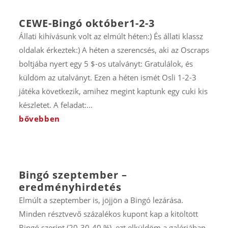
CEWE-Bingó október1-2-3
Állati kihívásunk volt az elmúlt héten:) És állati klassz
oldalak érkeztek:) A héten a szerencsés, aki az Oscraps
boltjába nyert egy 5 $-os utalványt: Gratulálok, és
küldöm az utalványt. Ezen a héten ismét Osli 1-2-3
játéka következik, amihez megint kaptunk egy cuki kis
készletet. A feladat:...
bővebben
Bingó szeptember –
eredményhirdetés
Elmúlt a szeptember is, jöjjön a Bingó lezárása.
Minden résztvevő százalékos kupont kap a kitöltött
Bingó szerint (20-30-40 %), ezt elküldöm a galériában