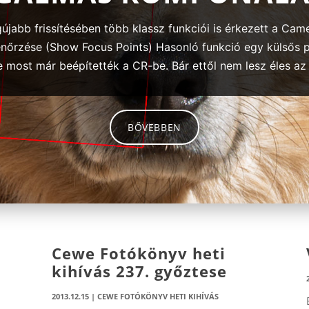
jabb frissítésében több klassz funkciói is érkezett a Cam
nőrzése (Show Focus Points) Hasonló funkció egy külsős p
most már beépítették a CR-be. Bár ettől nem lesz éles az é
BŐVEBBEN
Cewe Fotókönyv heti
kihívás 237. győztese
2013.12.15
|
CEWE FOTÓKÖNYV HETI KIHÍVÁS