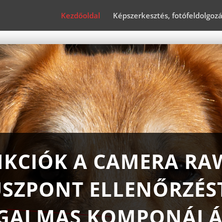
Kezdőoldal
Képszerkesztés, fotófeldolgoz
NKCIÓK A CAMERA RA
SZPONT ELLENŐRZÉS
GALMAS KOMPONÁLÁ