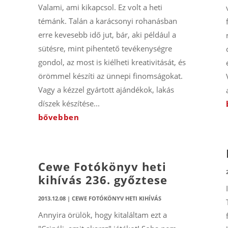
Valami, ami kikapcsol. Ez volt a heti
témánk. Talán a karácsonyi rohanásban
erre kevesebb idő jut, bár, aki például a
sütésre, mint pihentető tevékenységre
gondol, az most is kiélheti kreativitását, és
örömmel készíti az ünnepi finomságokat.
Vagy a kézzel gyártott ajándékok, lakás
díszek készítése...
bővebben
Cewe Fotókönyv heti
kihívás 236. győztese
2013.12.08
|
CEWE FOTÓKÖNYV HETI KIHÍVÁS
Annyira örülök, hogy kitaláltam ezt a