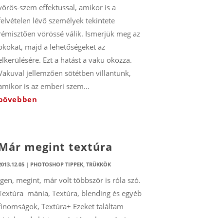
vörös-szem effektussal, amikor is a
felvételen lévő személyek tekintete
rémisztően vörössé válik. Ismerjük meg az
okokat, majd a lehetőségeket az
elkerülésére. Ezt a hatást a vaku okozza.
Vakuval jellemzően sötétben villantunk,
amikor is az emberi szem...
bővebben
Már megint textúra
2013.12.05
|
PHOTOSHOP TIPPEK, TRÜKKÖK
Igen, megint, már volt többször is róla szó.
Textúra mánia, Textúra, blending és egyéb
finomságok, Textúra+ Ezeket találtam