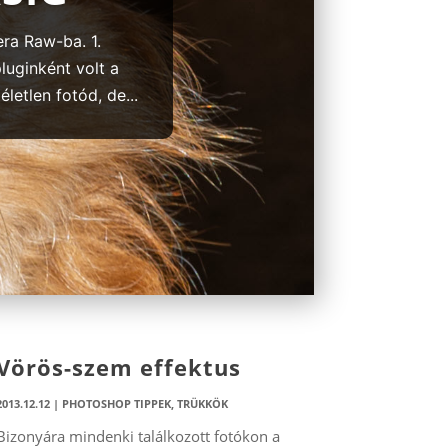
era Raw-ba. 1.
luginként volt a
letlen fotód, de...
Vörös-szem effektus
2013.12.12
|
PHOTOSHOP TIPPEK, TRÜKKÖK
Bizonyára mindenki találkozott fotókon a