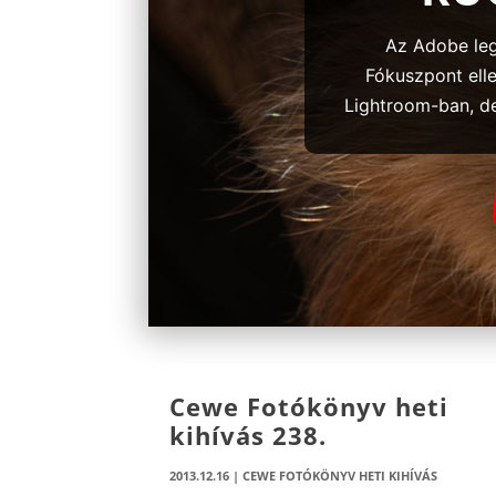
Az Adobe legú
Fókuszpont elle
Lightroom-ban, de 
Cewe Fotókönyv heti
kihívás 238.
2013.12.16
|
CEWE FOTÓKÖNYV HETI KIHÍVÁS