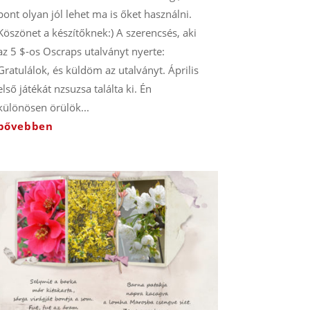
pont olyan jól lehet ma is őket használni.
Köszönet a készítőknek:) A szerencsés, aki
az 5 $-os Oscraps utalványt nyerte:
Gratulálok, és küldöm az utalványt. Április
első játékát nzsuzsa találta ki. Én
különösen örülök...
bővebben