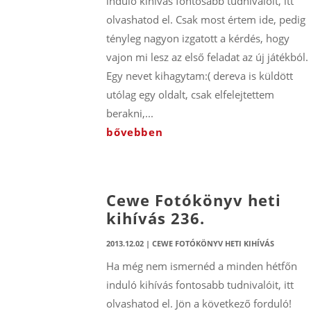
induló kihívás fontosabb tudnivalóit, itt
olvashatod el. Csak most értem ide, pedig
tényleg nagyon izgatott a kérdés, hogy
vajon mi lesz az első feladat az új játékból.
Egy nevet kihagytam:( dereva is küldött
utólag egy oldalt, csak elfelejtettem
berakni,...
bővebben
Cewe Fotókönyv heti
kihívás 236.
2013.12.02
|
CEWE FOTÓKÖNYV HETI KIHÍVÁS
Ha még nem ismernéd a minden hétfőn
induló kihívás fontosabb tudnivalóit, itt
olvashatod el. Jön a következő forduló!