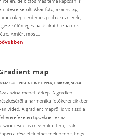
hirtelen, de biztos más téma kapcsán is
említésre került. Akár fotó, akár scrap,
mindenképp érdemes próbálkozni vele,
egész különleges hatásokat hozhatunk
létre. Amiért most...
bővebben
Gradient map
2013.11.28
|
PHOTOSHOP TIPPEK, TRÜKKÖK
,
VIDEÓ
Azaz színátmenet térkép. A gradient
készítéséről a harmonika fotókeret cikkben
van videó. A gradient mapről is volt szó a
fehéren-feketén tippeknél, és az
átszínezésnél is megemlítettem, csak
éppen a részletek nincsenek benne, hogy