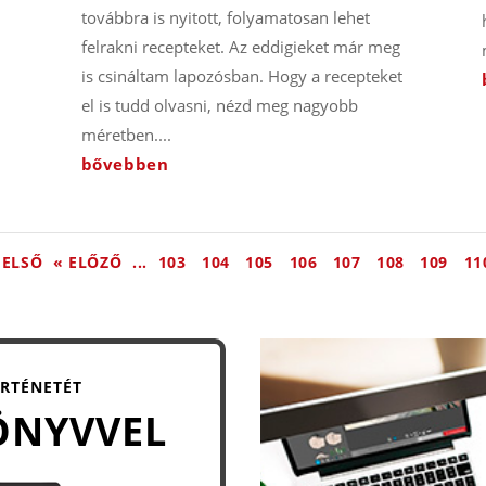
továbbra is nyitott, folyamatosan lehet
felrakni recepteket. Az eddigieket már meg
is csináltam lapozósban. Hogy a recepteket
el is tudd olvasni, nézd meg nagyobb
méretben....
bővebben
 ELSŐ
« ELŐZŐ
...
103
104
105
106
107
108
109
11
ÖRTÉNETÉT
ÖNYVVEL