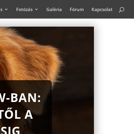
ás
Fotózás
Galéria
Fórum
Kapcsolat
W-BAN:
TŐL A
SIG