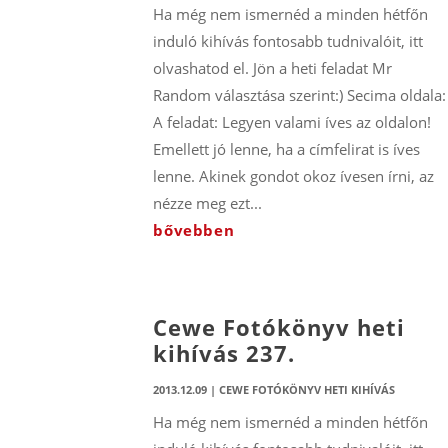
Ha még nem ismernéd a minden hétfőn
induló kihívás fontosabb tudnivalóit, itt
olvashatod el. Jön a heti feladat Mr
Random választása szerint:) Secima oldala:
A feladat: Legyen valami íves az oldalon!
Emellett jó lenne, ha a címfelirat is íves
lenne. Akinek gondot okoz ívesen írni, az
nézze meg ezt...
bővebben
Cewe Fotókönyv heti
kihívás 237.
2013.12.09
|
CEWE FOTÓKÖNYV HETI KIHÍVÁS
Ha még nem ismernéd a minden hétfőn