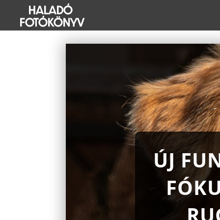
ÚJ FU
FÓKU
RU