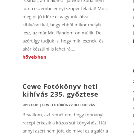
"Csinálj, amit akarsz" játékot! Soha nem
jutna eszembe ennyi szuper feladat! Most
megint jó időre el vagyunk látva
kihívásokkal, hogy ebből mikor melyik
lesz, az már Mr. Random-on múlik. De
azért így tudjuk is, hogy mik lesznek, és
akár készülni is lehet rá....
bővebben
Cewe Fotókönyv heti
kihívás 235. győztese
2013.12.01
|
CEWE FOTÓKÖNYV HETI KIHÍVÁS
Bevallom, azt reméltem, hogy tonnányi
recept érkezik a közös sütikönyvhöz. Hát
annyi azért nem jött, de mivel ez a galéria