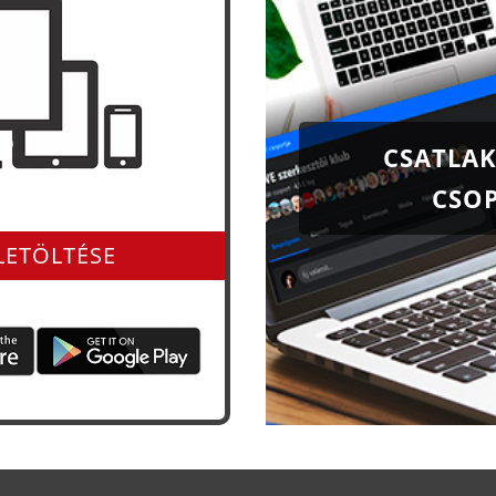
CSATLAK
CSO
és app-ként is
LETÖLTÉSE