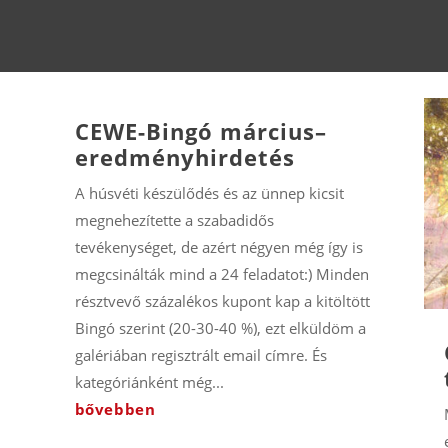
CEWE-Bingó március–
eredményhirdetés
A húsvéti készülődés és az ünnep kicsit
megnehezítette a szabadidős
tevékenységet, de azért négyen még így is
megcsinálták mind a 24 feladatot:) Minden
t
résztvevő százalékos kupont kap a kitöltött
Bingó szerint (20-30-40 %), ezt elküldöm a
galériában regisztrált email címre. És
kategóriánként még...
bővebben