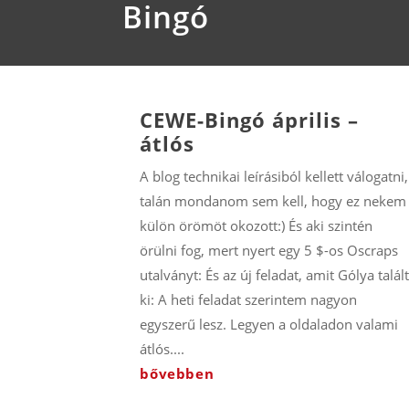
Bingó
CEWE-Bingó április –
átlós
A blog technikai leírásiból kellett válogatni,
talán mondanom sem kell, hogy ez nekem
külön örömöt okozott:) És aki szintén
örülni fog, mert nyert egy 5 $-os Oscraps
utalványt: És az új feladat, amit Gólya talál
ki: A heti feladat szerintem nagyon
egyszerű lesz. Legyen a oldaladon valami
átlós....
bővebben