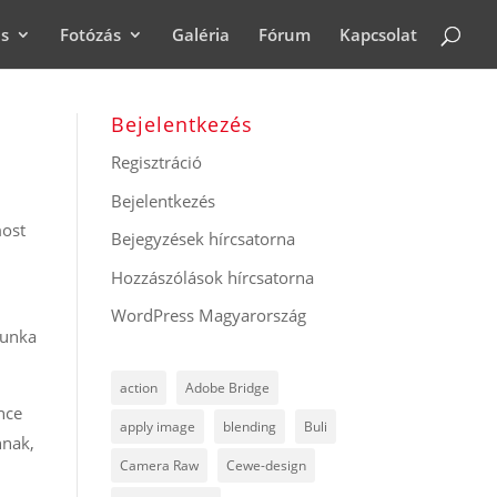
ás
Fotózás
Galéria
Fórum
Kapcsolat
Bejelentkezés
Regisztráció
Bejelentkezés
most
Bejegyzések hírcsatorna
Hozzászólások hírcsatorna
WordPress Magyarország
munka
action
Adobe Bridge
nce
apply image
blending
Buli
nnak,
Camera Raw
Cewe-design