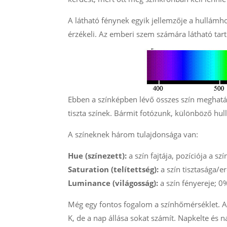
A látható fénynek egyik jellemzője a hullám
érzékeli. Az emberi szem számára látható t
Ebben a színképben lévő összes szín meghat
tiszta színek. Bármit fotózunk, különböző h
A színeknek három tulajdonsága van:
Hue (színezett):
a szín fajtája, pozíciója a sz
Saturation (telítettség):
a szín tisztasága/e
Luminance (világosság):
a szín fényereje; 0
Még egy fontos fogalom a színhőmérséklet. A
K, de a nap állása sokat számít. Napkelte é