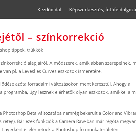
Kezdőoldal
Képszerkesztés, fotófeldolgoz
jétől – színkorrekció
shop tippek, trükkök
zínkorrekció alapjairól. A módszerek, amik abban szerepelnek, 
e van pl. a Levesl és Curves eszközök ismeretére.
ejlődése azóta forradalmi változásokon ment keresztül. Ahogy a
 a programba, úgy lesznek elérhetők olyan eszközök, amikkel a 
 a Photoshop Beta változatába nemrég bekerült a Color and Vibra
iós réteg). Bár ezek funkciók a Camera Raw-ban már régóta megva
t Layerként is elérhetőek a Photoshop fő munkaterületén.