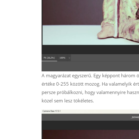
A magyarázat egyszerű. Egy képpont három össz
értéke 0-255 között mozog. Ha valamelyik ért
persze próbálkozni, hogy valamennyire haszná
közel sem lesz tökéletes.