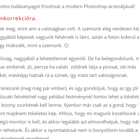
 fontos tudásanyagot frissítsük a modern Photoshop arzenáljával!
ínkorrekcióra.
nek meg, mint ami a valóságban volt. A szemünk elég rendesen k
agyjából képesek vagyunk fehérnek is látni, aztán a fotón kiderül 
úgy működik, mint a szemünk. 🙂
alóság, nagyjából a lehetetlennel egyenlő. De ha belegondolunk, 
az emberek. Jó, persze ha valaki zöldnek látja a pirosat, ott más
kel, másképp hatnak rá a színek, így mást tart valóságosnak.
 ránézünk (meg még pár ember), és úgy gondoljuk, hogy ez így jól
szaki felvételnél vagy például festménynél fontos lehet a tökéle
k bizony szürkének kell lennie. Ilyenkor már csak az a gond, hogy
ként majdnem tökéletes kép. Ahhoz, hogy mi magunk közelítsünk 
ségű monitor is kell, és akkor legalább azt elmondhatjuk, hogy ná
em tehetünk. És akkor a nyomtatással nem is bonyolítom tovább a
ie mindennek mindennel.