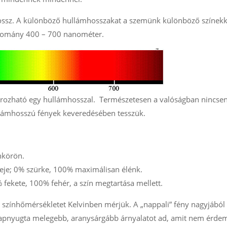
hossz. A különböző hullámhosszakat a szemünk különböző színek
artomány 400 – 700 nanométer.
ározható egy hullámhosszal. Természetesen a valóságban nincse
ullámhosszú fények keveredésében tesszük.
ínkörön.
reje; 0% szürke, 100% maximálisan élénk.
% fekete, 100% fehér, a szín megtartása mellett.
 színhőmérsékletet Kelvinben mérjük. A „nappali” fény nagyjábó
s napnyugta melegebb, aranysárgább árnyalatot ad, amit nem érde