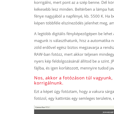
korrigálni, mert pont az a szép benne. Dél kör
kékesebb lesz minden. Beltérben a lámpa ha
fénye nagyjából a napfényé, kb. 5500 K. Ha b
képen többféle elszíneződés jelenhet meg, am
A legtöbb digitális fényképezőgépen be lehet 
magunk is választhatunk, hisz a automatika 
zöld erdővel egész biztos megzavarja a rends
RAW-ban fotózz, mert akkor teljesen mindegy, 
nyers kép feldolgozásánál állítod be a színt.
fájlba, és igen korlátozott, mennyire tudod jav
Nos, akkor a fotózáson túl vagyunk,
korrigálnunk.
Ezt a képet úgy fotóztam, hogy a vakura sárga
fotózol, egy kattintás egy semleges területre, 