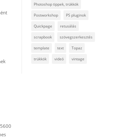
Photoshop tippek, trükkök
ként
Postworkshop
PS pluginok
Quickpage
retusálás
scrapbook
szövegszerkesztés
template
text
Topaz
trükkök
videó
vintage
nek
l 5600
mes