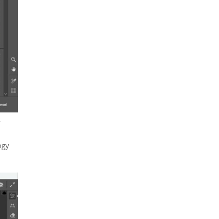
k
ogy