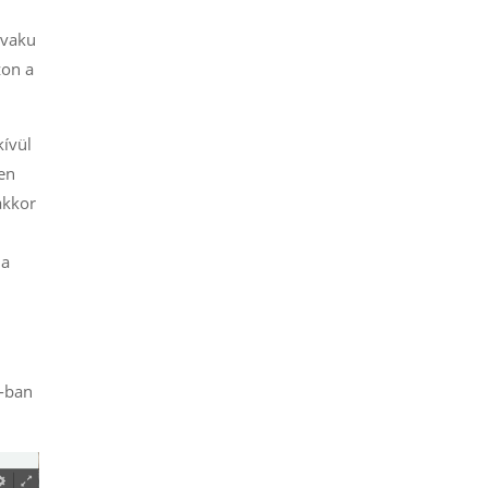
 vaku
zon a
kívül
en
akkor
 a
w-ban