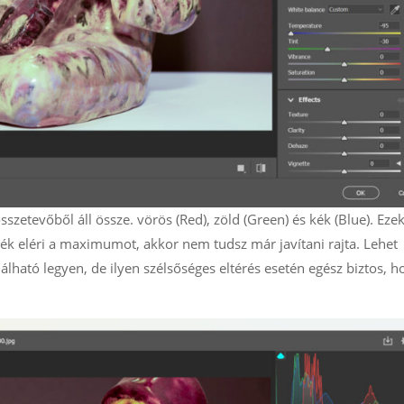
etevőből áll össze. vörös (Red), zöld (Green) és kék (Blue). Eze
ék eléri a maximumot, akkor nem tudsz már javítani rajta. Lehet
lható legyen, de ilyen szélsőséges eltérés esetén egész biztos, h