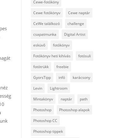
Cewe-fotóköny
Cewe fotókönyv
Cewe naptár
CeWe találkozó
challenge
épes
csapatmunka
Digital Artist
a
esküvő
fotókönyv
Fotókönyv heti kihívás
fotósuli
magát
fotótrükk
freebie
GyorsTipp
infó
karácsony
 néz
Levin
Lightroom
tesség
Mintakönyv
naptár
path
 10
Photoshop
Photoshop alapok
a
lunk
Photoshop CC
Photoshop tippek