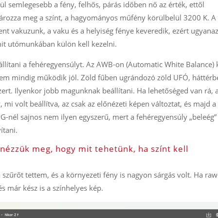
ül semlegesebb a fény, felhős, párás időben nő az érték, ettől
tározza meg a színt, a hagyományos műfény körülbelül 3200 K. A
ent vakuzunk, a vaku és a helyiség fénye keveredik, ezért ugyana
it utómunkában külön kell kezelni.
állítani a fehéregyensúlyt. Az AWB-on (Automatic White Balance) 
nem mindig működik jól. Zöld fűben ugrándozó zöld UFÓ, háttérb
zert. Ilyenkor jobb magunknak beállítani. Ha lehetőséged van rá, 
mi volt beállítva, az csak az előnézeti képen változtat, és majd a
 JPG-nél sajnos nem ilyen egyszerű, mert a fehéregyensúly „beleég”
ítani.
 nézzük meg, hogy mit tehetünk, ha színt kell
 szűrőt tettem, és a környezeti fény is nagyon sárgás volt. Ha ra
és már kész is a színhelyes kép.