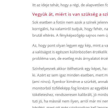
Itt az ideje tehát, hogy a régi, de alapvetően
Vegyük át, miért is van szükség a sz
Sok esetben a fotón nem azok a színek jelen
korrigálni, ha valamiről tudjuk, hogy fehér, n
brutál eltérés. A fényképezőgép sajnos nem 
Az, hogy pont olyan legyen egy kép, mint a v
a valóságot is egészen különbözően érzékelik 
probléma van, de esetleg más árnyalatot érzé
Színhelyesnek akkor ítélhetünk egy képet, ha
ki. Azért ez sem igaz minden esetben, mert mű
(ami nincs). Ilyenkor kimérve a szürkét, anna
monitorból tízféleképp fog kinézni az egyéb
tökéleteshez, rendszeresen kalibrált, jó minő
tuti jó, ha másnál nem ilyen, arról már mi n
kérdést, mert ott még szinkronban kell lenn