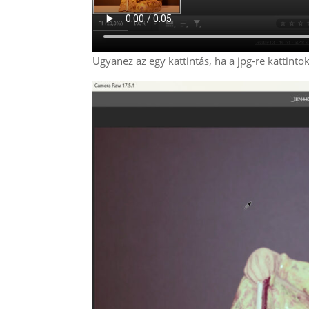
Ugyanez az egy kattintás, ha a jpg-re kattintok