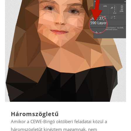
Háromszögletű
Amikor a CEWE-Bingó októberi feladatai közül a
háromszögletűt kinéztem magamnak, nem