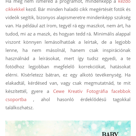
Ha még nem ismered a programot, mindenképp a
kezdő
cikkekkel
kezd. Bár minden haladó cikk megértését fotók és
videók segítik, bizonyos alapismeretre mindenképp szükség
van. Ha például azt írom, tegyél rá egy maszkot, nem árt, ha
tudod, mi az a maszk, és hogyan tedd rá. Minimális alappal
viszont könnyen lemásolhatóak a leírtak, de a legjobb
lenne, ha nem másolnál, hanem csak inspirációnak
használnád a leírásokat, mert így tudsz egyedi, a te
fotódhoz legjobban megfelelő korrekciókat, hatásokat
elérni. Kísérletezz bátran, ez egy alkotó tevékenység. Ha
elakadtál, kérdésed van, vagy csak megmutatnád, te mit
készítettél, gyere a
Cewe Kreatív Fotográfia facebbok
csoportba
, ahol hasonló érdeklődésű tagokkal
találkozhatsz.