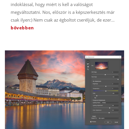
indoklással, hogy miért is kell a valóságot
megváltoztatni. Nos, először is a képszerkesztés már
csak ilyen:) Nem csak az égboltot cseréljük, de ezer...
bővebben