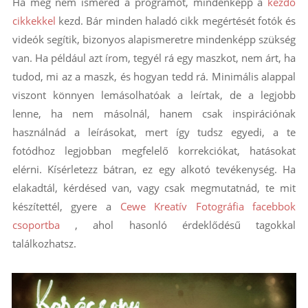
Ha még nem ismered a programot, mindenképp a
kezdő
cikkekkel
kezd. Bár minden haladó cikk megértését fotók és
videók segítik, bizonyos alapismeretre mindenképp szükség
van. Ha például azt írom, tegyél rá egy maszkot, nem árt, ha
tudod, mi az a maszk, és hogyan tedd rá. Minimális alappal
viszont könnyen lemásolhatóak a leírtak, de a legjobb
lenne, ha nem másolnál, hanem csak inspirációnak
használnád a leírásokat, mert így tudsz egyedi, a te
fotódhoz legjobban megfelelő korrekciókat, hatásokat
elérni. Kísérletezz bátran, ez egy alkotó tevékenység. Ha
elakadtál, kérdésed van, vagy csak megmutatnád, te mit
készítettél, gyere a
Cewe Kreatív Fotográfia facebbok
csoportba
, ahol hasonló érdeklődésű tagokkal
találkozhatsz.