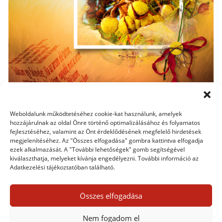
Weboldalunk működtetéséhez cookie-kat használunk, amelyek
hozzájárulnak az oldal Önre történő optimalizálásához és folyamatos
fejlesztéséhez, valamint az Önt érdeklődésének megfelelő hirdetések
Térbeli szöveg
megjelenítéséhez. Az "Összes elfogadása" gombra kattintva elfogadja
Látványos szövegmegoldást mutatok ma. Lehet egy-
ezek alkalmazását. A "További lehetőségek" gomb segítségével
kiválaszthatja, melyeket kívánja engedélyezni. További információ az
egy szó, vagy akár hosszabb szöveg is, amit ezzel a
Adatkezelési tájékoztatóban található.
módszerrel készítünk el. Szükségünk lesz egy kockára,
ami tulajdonképpen csak segédeszköz lesz, így
Összes elfogadása
gyakorlatilag mindegy, hogy jó minőségű a fotó vagy
sem. Fényképezhetünk, vagy kereshetünk a...
Nem fogadom el