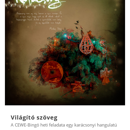
Világító szöveg
A CEWE-Bingó heti feladata egy karácsonyi hangulatú