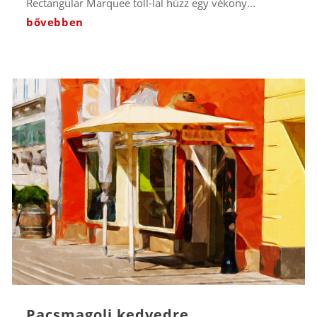
Rectangular Marquee toll-lal húzz egy vékony...
bővebben
Pacsmagolj kedvedre