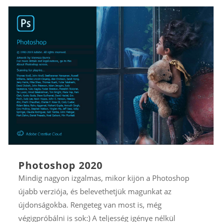
Photoshop 2020
Mindig nagyon izgalmas, mikor kijön a Photoshop
újabb verziója, és belevethetjük magunkat az
újdonságokba. Rengeteg van most is, még
végigpróbálni is sok:) A teljesség igénye nélkül