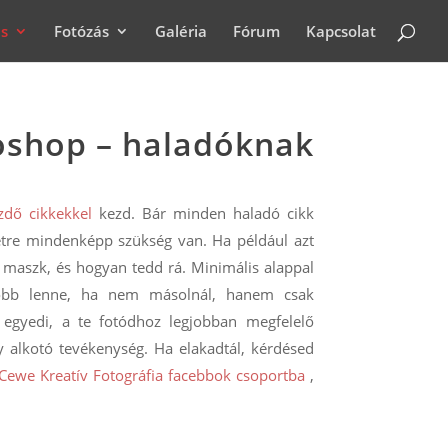
ás
Fotózás
Galéria
Fórum
Kapcsolat
oshop – haladóknak
zdő cikkekkel
kezd. Bár minden haladó cikk
retre mindenképp szükség van. Ha például azt
 maszk, és hogyan tedd rá. Minimális alappal
gjobb lenne, ha nem másolnál, hanem csak
z egyedi, a te fotódhoz legjobban megfelelő
gy alkotó tevékenység. Ha elakadtál, kérdésed
Cewe Kreatív Fotográfia facebbok csoportba
,