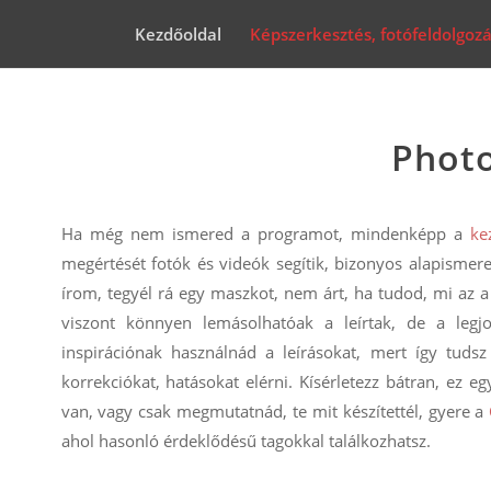
Kezdőoldal
Képszerkesztés, fotófeldolgoz
Phot
Ha még nem ismered a programot, mindenképp a
ke
megértését fotók és videók segítik, bizonyos alapisme
írom, tegyél rá egy maszkot, nem árt, ha tudod, mi az a
viszont könnyen lemásolhatóak a leírtak, de a le
inspirációnak használnád a leírásokat, mert így tuds
korrekciókat, hatásokat elérni. Kísérletezz bátran, ez e
van, vagy csak megmutatnád, te mit készítettél, gyere a
ahol hasonló érdeklődésű tagokkal találkozhatsz.