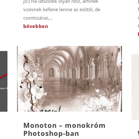
jó:) Ha látszódik olyan rész, aminek
vizesnek kellene lennie az esőtől, de
csontszáraz,...
bővebben
Monoton – monokróm
Photoshop-ban