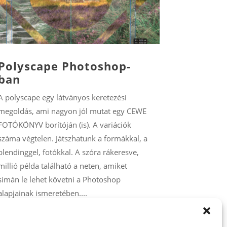
Polyscape Photoshop-
ban
A polyscape egy látványos keretezési
megoldás, ami nagyon jól mutat egy CEWE
FOTÓKÖNYV borítóján (is). A variációk
száma végtelen. Játszhatunk a formákkal, a
blendinggel, fotókkal. A szóra rákeresve,
millió példa található a neten, amiket
simán le lehet követni a Photoshop
alapjainak ismeretében....
bővebben