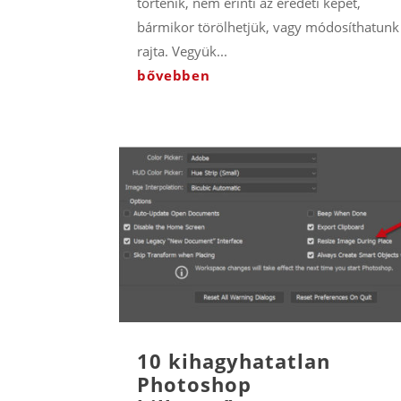
történik, nem érinti az eredeti képet,
bármikor törölhetjük, vagy módosíthatunk
rajta. Vegyük...
bővebben
10 kihagyhatatlan
Photoshop