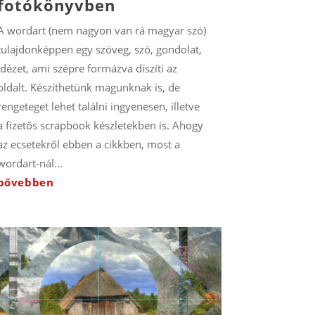
fotókönyvben
A wordart (nem nagyon van rá magyar szó)
tulajdonképpen egy szöveg, szó, gondolat,
idézet, ami szépre formázva díszíti az
oldalt. Készíthetünk magunknak is, de
rengeteget lehet találni ingyenesen, illetve
a fizetős scrapbook készletekben is. Ahogy
az ecsetekről ebben a cikkben, most a
wordart-nál...
bővebben