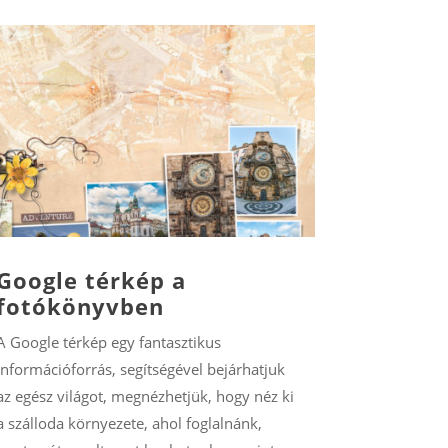
Google térkép a
fotókönyvben
A Google térkép egy fantasztikus
információforrás, segítségével bejárhatjuk
az egész világot, megnézhetjük, hogy néz ki
a szálloda környezete, ahol foglalnánk,