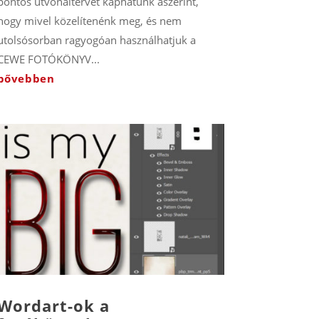
pontos útvonaltervet kaphatunk aszerint,
hogy mivel közelítenénk meg, és nem
utolsósorban ragyogóan használhatjuk a
CEWE FOTÓKÖNYV...
bővebben
Wordart-ok a