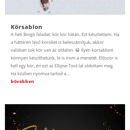
Körsablon
A heti Bingó feladat: kör kör hátán. Ezt készítettem: Ha
a háttéren lévő köröket is beleszámítjuk, akkor
valóban sok kör van az oldalon. 😀 Ilyen körsablont
könnyen készíthetünk, le is írom a menetét. Először is
kell egy kör, én ezt az Ellipse Tool-lal oldottam meg.
Ha közben nyomva tartod a...
bővebben