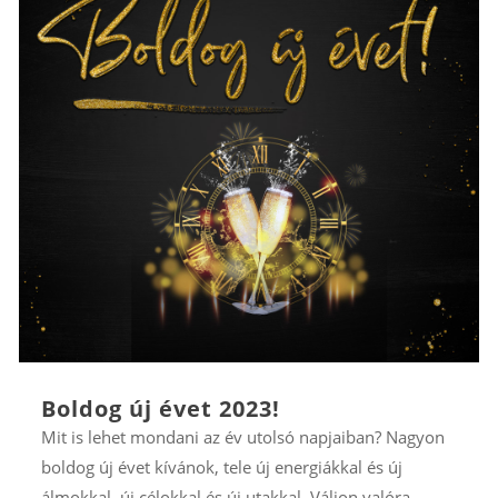
Boldog új évet 2023!
Mit is lehet mondani az év utolsó napjaiban? Nagyon
boldog új évet kívánok, tele új energiákkal és új
álmokkal, új célokkal és új utakkal. Váljon valóra