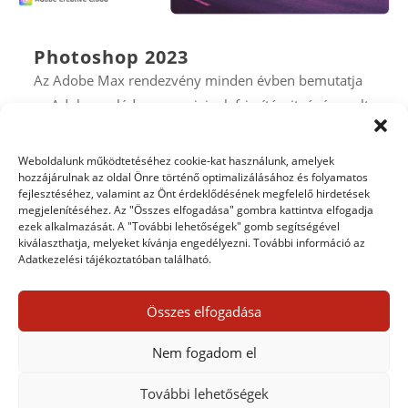
Photoshop 2023
Az Adobe Max rendezvény minden évben bemutatja
az Adobe-család programjainak frissítéseit, és így volt
ez az idén is. Akinek előfizetése van, azonnal le is
tölthette, és persze ki is próbálhatta az újdonságokat.
Weboldalunk működtetéséhez cookie-kat használunk, amelyek
Talán a leglényegesebb az Adobe Sensei AI fejlesztései
hozzájárulnak az oldal Önre történő optimalizálásához és folyamatos
fejlesztéséhez, valamint az Önt érdeklődésének megfelelő hirdetések
révén a jobb minőségű...
megjelenítéséhez. Az "Összes elfogadása" gombra kattintva elfogadja
bővebben
ezek alkalmazását. A "További lehetőségek" gomb segítségével
kiválaszthatja, melyeket kívánja engedélyezni. További információ az
Adatkezelési tájékoztatóban található.
OLDALAK 17 / 84 -
« ELSŐ
« ELŐZŐ
...
13
14
15
Összes elfogadása
16
17
18
19
20
21
22
...
» KÖVETKEZŐ
»
Nem fogadom el
UTOLSÓ
További lehetőségek