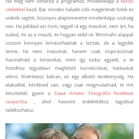
Ha még nem ismered a programot, mindenképp a
kezdő
cikkekkel
kezd. Bár minden haladó cikk megértését fotók és
videók segítik, bizonyos alapismeretre mindenképp szükség
van. Ha például azt írom, tegyél rá egy maszkot, nem árt, ha
tudod, mi az a maszk, és hogyan tedd rá. Minimális alappal
viszont könnyen lemásolhatóak a leírtak, de a legjobb
lenne, ha nem másolnál, hanem csak inspirációnak
használnád a leírásokat, mert így tudsz egyedi, a te
fotódhoz legjobban megfelelő korrekciókat, hatásokat
elérni. Kísérletezz bátran, ez egy alkotó tevékenység. Ha
elakadtál, kérdésed van, vagy csak megmutatnád, te mit
készítettél, gyere a
Cewe Kreatív Fotográfia facebbok
csoportba
, ahol hasonló érdeklődésű tagokkal
találkozhatsz.