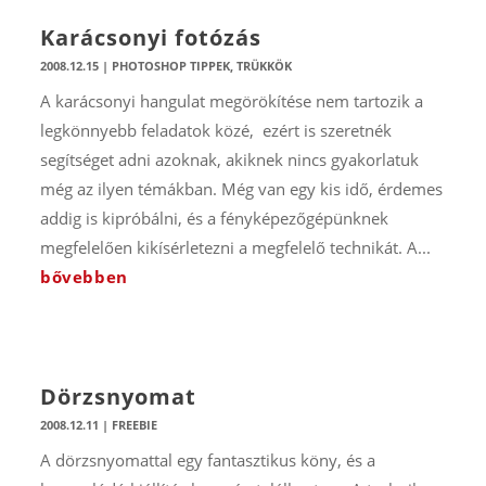
Karácsonyi fotózás
2008.12.15
|
PHOTOSHOP TIPPEK, TRÜKKÖK
A karácsonyi hangulat megörökítése nem tartozik a
legkönnyebb feladatok közé, ezért is szeretnék
segítséget adni azoknak, akiknek nincs gyakorlatuk
még az ilyen témákban. Még van egy kis idő, érdemes
addig is kipróbálni, és a fényképezőgépünknek
megfelelően kikísérletezni a megfelelő technikát. A...
bővebben
Dörzsnyomat
2008.12.11
|
FREEBIE
A dörzsnyomattal egy fantasztikus köny, és a