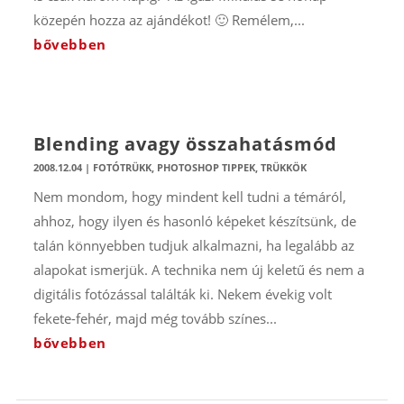
közepén hozza az ajándékot! 🙂 Remélem,...
bővebben
Blending avagy összahatásmód
2008.12.04
|
FOTÓTRÜKK
,
PHOTOSHOP TIPPEK, TRÜKKÖK
Nem mondom, hogy mindent kell tudni a témáról,
ahhoz, hogy ilyen és hasonló képeket készítsünk, de
talán könnyebben tudjuk alkalmazni, ha legalább az
alapokat ismerjük. A technika nem új keletű és nem a
digitális fotózással találták ki. Nekem évekig volt
fekete-fehér, majd még tovább színes...
bővebben