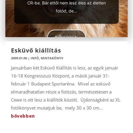
CR-be. Bár ettől nem lesz éles az életlen
fotód, de...
BŐVEBBEN
Esküvő kiállítás
2009.01.06
|
INFÓ
,
MINTAKÖNYV
Januárban két Esküvő Kiállítás is lesz, az egyik január
16-18 Kongresszusi Központ, a másik január 31-
február 1 Budapest Sportaréna. Mivel az esküvő
elmaradhatatlan része a fotózás, természetesen a
Cewe is ott lesz a kiállítók között. Újdonságként az XL
fotókönyvet mutatjuk be, mely 30 x 30 cm...
bővebben