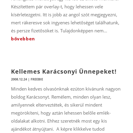
Készítettem pár overlay-t, hogy lehessen vele
kísérletezgetni. Itt is jobb az angol szót megjegyezni,
mert rákeresve sok ingyenes lehetőséget találhatunk,
és persze fizetősöket is. Tulajdonképpen nem...
bővebben
Kellemes Karácsonyi Ünnepeket!
2008.12.24
|
FREEBIE
Minden kedves olvasónknak ezúton kívánunk nagyon
boldog Karácsonyt. Remélem, minden olyan lesz,
amilyennek elterveztétek, és sikerül mindent
megörökíteni, hogy aztán lehessen belőle emlék-
oldalakat alkotni. Ehhez szeretnék most egy kis
ajándékot átnyújtani. A képre klikkelve tudod