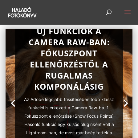
ÚJ FUNKCIÓK A
CAMERA RAW-BAN:
FÓKUSZPONT
ELLENŐRZÉSTŐL A
RUGALMAS
KOMPONÁLÁSIG
Az Adobe legújabb frissítésében több klassz
funkciói is érkezett a Camera Raw-ba. 1.
Fókuszpont ellenőrzése (Show Focus Points)
Hasonló funkció egy külsős pluginként volt a
Lightroom-ban, de most már beépítették a