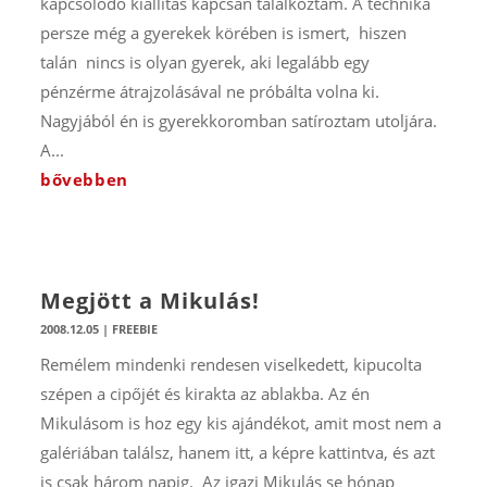
kapcsolódó kiállítás kapcsán találkoztam. A technika
persze még a gyerekek körében is ismert, hiszen
talán nincs is olyan gyerek, aki legalább egy
pénzérme átrajzolásával ne próbálta volna ki.
Nagyjából én is gyerekkoromban satíroztam utoljára.
A...
bővebben
Megjött a Mikulás!
2008.12.05
|
FREEBIE
Remélem mindenki rendesen viselkedett, kipucolta
szépen a cipőjét és kirakta az ablakba. Az én
Mikulásom is hoz egy kis ajándékot, amit most nem a
galériában találsz, hanem itt, a képre kattintva, és azt
is csak három napig. Az igazi Mikulás se hónap