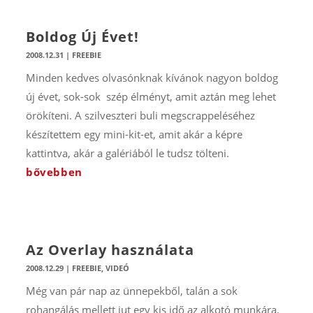
Boldog Új Évet!
2008.12.31
|
FREEBIE
Minden kedves olvasónknak kívánok nagyon boldog
új évet, sok-sok szép élményt, amit aztán meg lehet
örökíteni. A szilveszteri buli megscrappeléséhez
készítettem egy mini-kit-et, amit akár a képre
kattintva, akár a galériából le tudsz tölteni.
bővebben
Az Overlay használata
2008.12.29
|
FREEBIE
,
VIDEÓ
Még van pár nap az ünnepekből, talán a sok
rohangálás mellett jut egy kis idő az alkotó munkára.