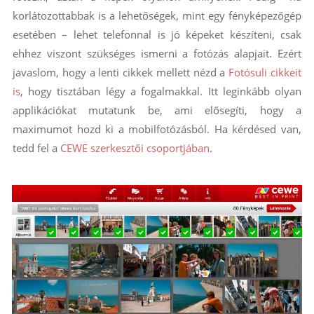
korlátozottabbak is a lehetőségek, mint egy fényképezőgép
esetében – lehet telefonnal is jó képeket készíteni, csak
ehhez viszont szükséges ismerni a fotózás alapjait. Ezért
javaslom, hogy a lenti cikkek mellett nézd a
Fotósuli cikkeit
is
, hogy tisztában légy a fogalmakkal. Itt leginkább olyan
applikációkat mutatunk be, ami elősegíti, hogy a
maximumot hozd ki a mobilfotózásból. Ha kérdésed van,
tedd fel a
CEWE szerkesztői csoportjában
.