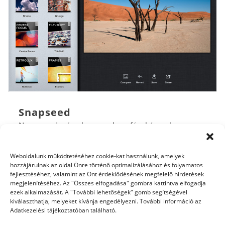
Snapseed
Nem mondanám, hogy gyakran fényképezek
telefonnal. Már a ritka is enyhe túlzásnak tűnik. De
nem lehet nem észrevenni, hogy mások viszont
Weboldalunk működtetéséhez cookie-kat használunk, amelyek
(beleértve saját legkisebbemet is) ne használnának
hozzájárulnak az oldal Önre történő optimalizálásához és folyamatos
fejlesztéséhez, valamint az Önt érdeklődésének megfelelő hirdetések
telefont a pillanat megörökítésére. Mert a telefon
megjelenítéséhez. Az "Összes elfogadása" gombra kattintva elfogadja
mindig ott van, és gyorsan meg is lehet osztani. Így
ezek alkalmazását. A "További lehetőségek" gomb segítségével
kiválaszthatja, melyeket kívánja engedélyezni. További információ az
aztán...
Adatkezelési tájékoztatóban található.
bővebben