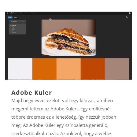
Adobe Kuler
Majd négy évvel ezelőtt volt egy kihívás, amiben
megemlítettem az Adobe Kulert. Egy említésnél
többre érdemes ez a lehetőség, így nézzük jobban
meg. Az Adobe Kuler egy színpaletta generáló,
szerkesztő alkalmazás. Azonkívül, hogy a webes