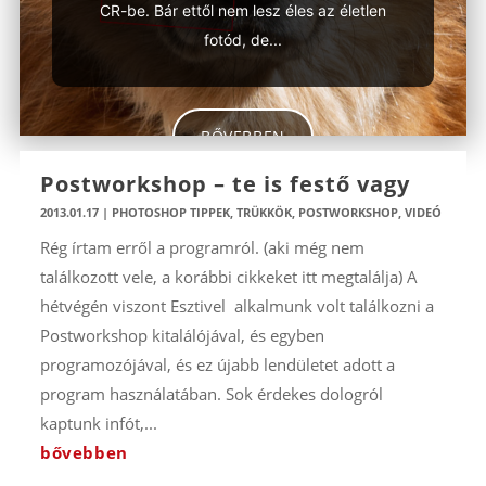
CR-be. Bár ettől nem lesz éles az életlen
fotód, de...
BŐVEBBEN
Postworkshop – te is festő vagy
2013.01.17
|
PHOTOSHOP TIPPEK, TRÜKKÖK
,
POSTWORKSHOP
,
VIDEÓ
Rég írtam erről a programról. (aki még nem
találkozott vele, a korábbi cikkeket itt megtalálja) A
hétvégén viszont Esztivel alkalmunk volt találkozni a
Postworkshop kitalálójával, és egyben
programozójával, és ez újabb lendületet adott a
program használatában. Sok érdekes dologról
kaptunk infót,...
bővebben