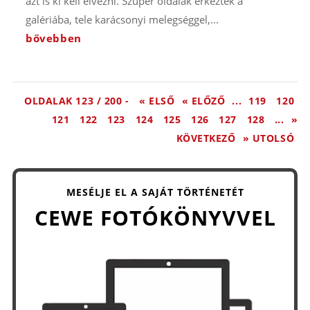
azt is ki kell élvezni. Szuper oldalak érkeztek a
galériába, tele karácsonyi melegséggel,...
bővebben
OLDALAK 123 / 200 -
« ELSŐ
« ELŐZŐ
...
119
120
121
122
123
124
125
126
127
128
...
»
KÖVETKEZŐ
» UTOLSÓ
MESÉLJE EL A SAJÁT TÖRTÉNETÉT
CEWE FOTÓKÖNYVVEL