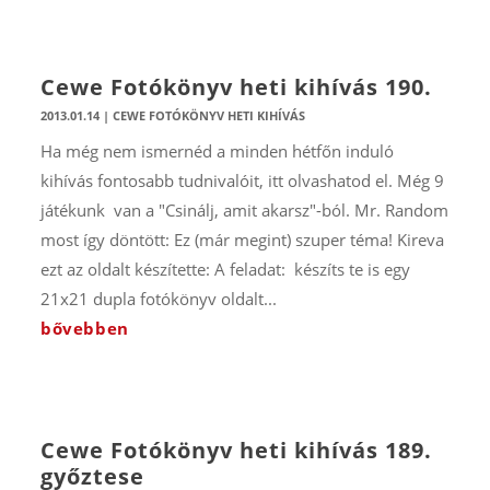
Cewe Fotókönyv heti kihívás 190.
2013.01.14
|
CEWE FOTÓKÖNYV HETI KIHÍVÁS
Ha még nem ismernéd a minden hétfőn induló
kihívás fontosabb tudnivalóit, itt olvashatod el. Még 9
játékunk van a "Csinálj, amit akarsz"-ból. Mr. Random
most így döntött: Ez (már megint) szuper téma! Kireva
ezt az oldalt készítette: A feladat: készíts te is egy
21x21 dupla fotókönyv oldalt...
bővebben
Cewe Fotókönyv heti kihívás 189.
győztese