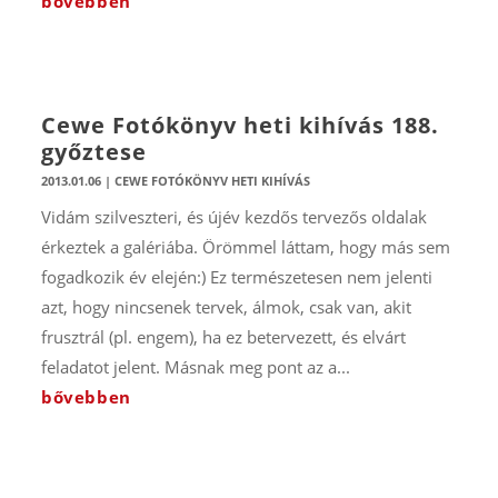
bővebben
Cewe Fotókönyv heti kihívás 188.
győztese
2013.01.06
|
CEWE FOTÓKÖNYV HETI KIHÍVÁS
Vidám szilveszteri, és újév kezdős tervezős oldalak
érkeztek a galériába. Örömmel láttam, hogy más sem
fogadkozik év elején:) Ez természetesen nem jelenti
azt, hogy nincsenek tervek, álmok, csak van, akit
frusztrál (pl. engem), ha ez betervezett, és elvárt
feladatot jelent. Másnak meg pont az a...
bővebben