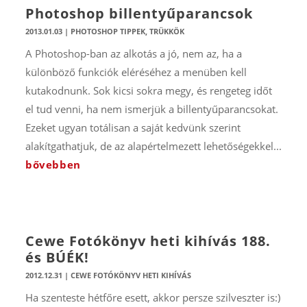
Photoshop billentyűparancsok
2013.01.03
|
PHOTOSHOP TIPPEK, TRÜKKÖK
A Photoshop-ban az alkotás a jó, nem az, ha a
különböző funkciók eléréséhez a menüben kell
kutakodnunk. Sok kicsi sokra megy, és rengeteg időt
el tud venni, ha nem ismerjük a billentyűparancsokat.
Ezeket ugyan totálisan a saját kedvünk szerint
alakítgathatjuk, de az alapértelmezett lehetőségekkel...
bővebben
Cewe Fotókönyv heti kihívás 188.
és BÚÉK!
2012.12.31
|
CEWE FOTÓKÖNYV HETI KIHÍVÁS
Ha szenteste hétfőre esett, akkor persze szilveszter is:)