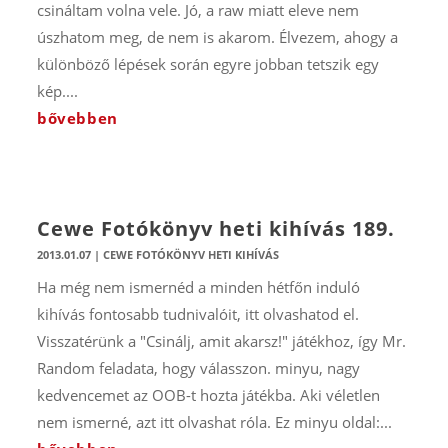
csináltam volna vele. Jó, a raw miatt eleve nem
úszhatom meg, de nem is akarom. Élvezem, ahogy a
különböző lépések során egyre jobban tetszik egy
kép....
bővebben
Cewe Fotókönyv heti kihívás 189.
2013.01.07
|
CEWE FOTÓKÖNYV HETI KIHÍVÁS
Ha még nem ismernéd a minden hétfőn induló
kihívás fontosabb tudnivalóit, itt olvashatod el.
Visszatérünk a "Csinálj, amit akarsz!" játékhoz, így Mr.
Random feladata, hogy válasszon. minyu, nagy
kedvencemet az OOB-t hozta játékba. Aki véletlen
nem ismerné, azt itt olvashat róla. Ez minyu oldal:...