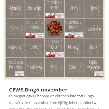
CEWE-Bingó november
És megint egy új hónap! Az októberi kitöltött Bingó
szelvényeket november 5-én éjfélig lehet feltölteni a