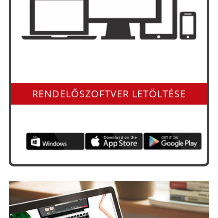
Minden operációs rendszerre és app-ként is
RENDELŐSZOFTVER LETÖLTÉSE