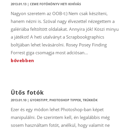
2013.01.13
|
CEWE FOTÓKÖNYV HETI KIHÍVÁS
Nagyon szeretem az OOB-t:) Nem csak készíteni,
hanem nézni is. Szóval nagy élvezettel nézegettem a
galériába feltöltött oldalakat. Annyira jók! Köszi minyu
a játékot! A heti utalványt a Scrapbookgraphics
boltjában lehet levásárolni. Rosey Posey Finding
Forrest giga csomagja most adciósan...
bővebben
Ütős fotók
2013.01.10
|
GYORSTIPP
,
PHOTOSHOP TIPPEK, TRÜKKÖK
Ezer és egy módon lehet Photoshop-ban képet
manipulálni. De szerintem kell, én legalábbis még
sosem használtam fotót, anélkül, hogy valamit ne