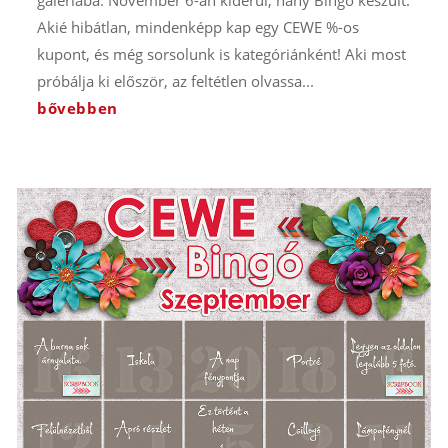
galériába. November 6-án kiderül, hány Bingó készült.
Akié hibátlan, mindenképp kap egy CEWE %-os
kupont, és még sorsolunk is kategóriánként! Aki most
próbálja ki először, az feltétlen olvassa...
bővebben