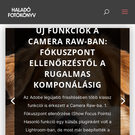
ÚJ FUNKCIÓK A
CAMERA RAW-BAN:
FÓKUSZPONT
ELLENŐRZÉSTŐL A
RUGALMAS
KOMPONÁLÁSIG
Az Adobe legújabb frissítésében több klassz
funkciói is érkezett a Camera Raw-ba. 1.
Fókuszpont ellenőrzése (Show Focus Points)
Hasonló funkció egy külsős pluginként volt a
Lightroom-ban, de most már beépítették a