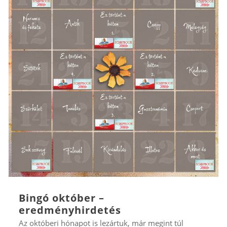
Bingó október –
eredményhirdetés
Az októberi hónapot is lezártuk, már megint túl