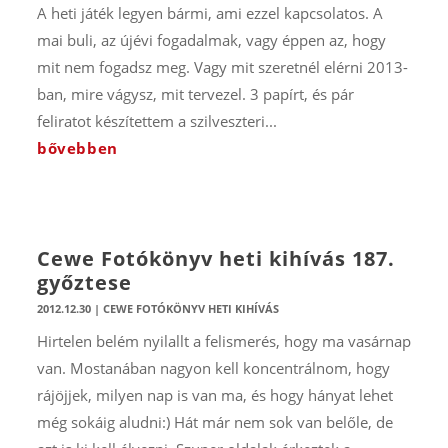
A heti játék legyen bármi, ami ezzel kapcsolatos. A
mai buli, az újévi fogadalmak, vagy éppen az, hogy
mit nem fogadsz meg. Vagy mit szeretnél elérni 2013-
ban, mire vágysz, mit tervezel. 3 papírt, és pár
feliratot készítettem a szilveszteri...
bővebben
Cewe Fotókönyv heti kihívás 187.
győztese
2012.12.30
|
CEWE FOTÓKÖNYV HETI KIHÍVÁS
Hirtelen belém nyilallt a felismerés, hogy ma vasárnap
van. Mostanában nagyon kell koncentrálnom, hogy
rájöjjek, milyen nap is van ma, és hogy hányat lehet
még sokáig aludni:) Hát már nem sok van belőle, de