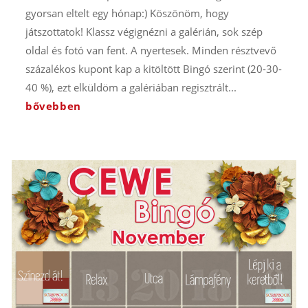
gyorsan eltelt egy hónap:) Köszönöm, hogy
játszottatok! Klassz végignézni a galérián, sok szép
oldal és fotó van fent. A nyertesek. Minden résztvevő
százalékos kupont kap a kitöltött Bingó szerint (20-30-
40 %), ezt elküldöm a galériában regisztrált...
bővebben