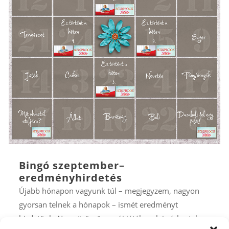
Bingó szeptember–
eredményhirdetés
Újabb hónapon vagyunk túl – megjegyzem, nagyon
gyorsan telnek a hónapok – ismét eredményt
hirdetünk. Nagy örömömre új játékosok is érkeztek,