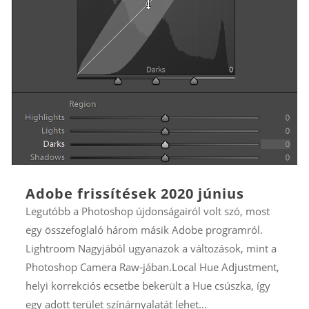
Adobe frissítések 2020 június
Legutóbb a Photoshop újdonságairól volt szó, most
egy összefoglaló három másik Adobe programról.
Lightroom Nagyjából ugyanazok a változások, mint a
Photoshop Camera Raw-jában.Local Hue Adjustment,
helyi korrekciós ecsetbe bekerült a Hue csúszka, így
egy adott terület színárnyalatát lehet...