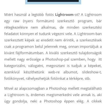
Miért használ a legtöbb fotós
Lightroom
-ot? A Lightroom
egy raw (nyers formátum) szerkesztő program, bár
rétegkezelésre nem alkalmas, de minden szerkesztési
feladatot könnyen el tudunk végezni vele. A Lightroom-ban
szerkesztett képek az eredetit nem érintik, a szerkesztések
csak a programon belül jelennek meg, onnan importáljuk a
kívánt fájlformátumban. A kiváló szerkesztő tulajdonságok
mellett nagy erőssége a Photoshop-pal szemben, hogy itt
kategorizálni, válogatni, megosztani is tudjuk a képeket,
ezenkívül készíthetünk web-re albumot, slideshow-t,
fotókönyvet, ráhelyezhetjük fotóinkat a térképre, stb.
Mivel az alapcsomagban a Photoshop mellett megtalálható
a Lightroom is, érdemes megismerkedni vele annak is, aki
úgy gondolja, neki a Photoshop éppen elég. A cikkek