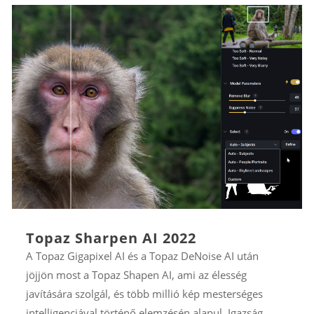
Topaz Sharpen AI 2022
A Topaz Gigapixel AI és a Topaz DeNoise AI után
jöjjön most a Topaz Shapen AI, ami az élesség
javítására szolgál, és több millió kép mesterséges
intelligenciával történő elemzésén alapul. Igazság