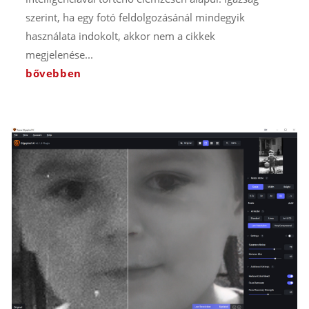
szerint, ha egy fotó feldolgozásánál mindegyik
használata indokolt, akkor nem a cikkek
megjelenése...
bővebben